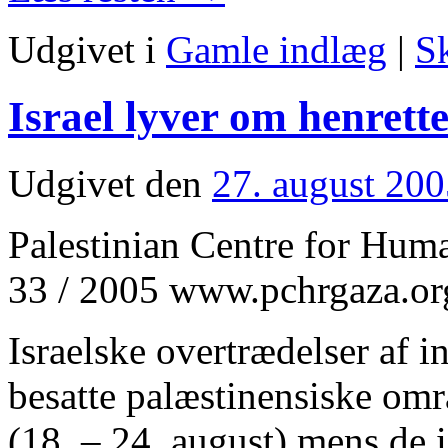
Udgivet i
Gamle indlæg
|
S
Israel lyver om henrett
Udgivet den
27. august 20
Palestinian Centre for Hu
33 / 2005 www.pchrgaza.or
Israelske overtrædelser af in
besatte palæstinensiske omr
(18. – 24. august) mens de 