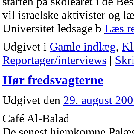
starten på skoleåret i de Bes
vil israelske aktivister og 
Universitet ledsage b
Læs r
Udgivet i
Gamle indlæg
,
Kl
Reportager/interviews
|
Skr
Hør fredsvagterne
Udgivet den
29. august 20
Café Al-Balad
De senest hjemkomne Palæs