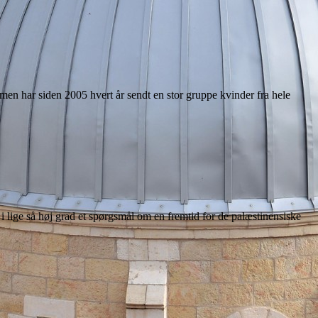
n har siden 2005 hvert år sendt en stor gruppe kvinder fra hele
 lige så høj grad et spørgsmål om en fremtid for de palæstinensiske