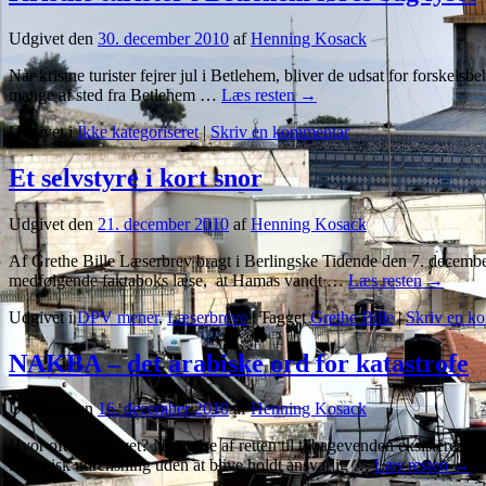
Udgivet den
30. december 2010
af
Henning Kosack
Når kristne turister fejrer jul i Betlehem, bliver de udsat for forske
mange af sted fra Betlehem …
Læs resten
→
Udgivet i
Ikke kategoriseret
|
Skriv en kommentar
Et selvstyre i kort snor
Udgivet den
21. december 2010
af
Henning Kosack
Af Grethe Bille Læserbrev bragt i Berlingske Tidende den 7. december
medfølgende faktaboks læse, at Hamas vandt …
Læs resten
→
Udgivet i
DPV mener
,
Læserbreve
|
Tagget
Grethe Bille
|
Skriv en k
NAKBA – det arabiske ord for katastrofe
Udgivet den
16. december 2010
af
Henning Kosack
Hvor ofte fordrevet? Nægtelse af retten til tilbagevenden eksisterer u
og etnisk udrensning uden at blive holdt ansvarlig …
Læs resten
→