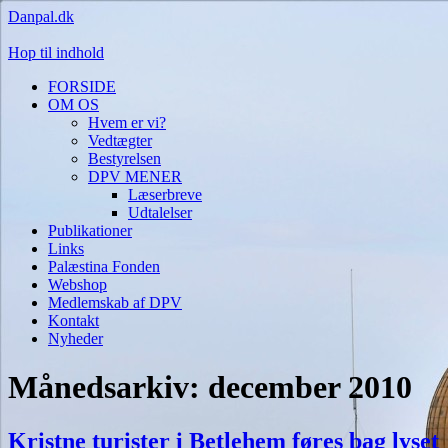
Danpal.dk
Hop til indhold
FORSIDE
OM OS
Hvem er vi?
Vedtægter
Bestyrelsen
DPV MENER
Læserbreve
Udtalelser
Publikationer
Links
Palæstina Fonden
Webshop
Medlemskab af DPV
Kontakt
Nyheder
Månedsarkiv:
december 2010
Kristne turister i Betlehem føres bag lyset