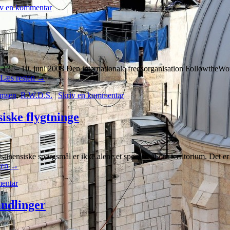
iv en kommentar
3. – 19. juni 2008 Den internationale fredsorganisation FollowtheWome
Læs resten
→
omsen
,
R.W.D.S.
|
Skriv en kommentar
iske flygtninge
inensiske spørgsmål er ikke alene et spørgsmål om territorium. Det er i
ten
→
entar
andlinger