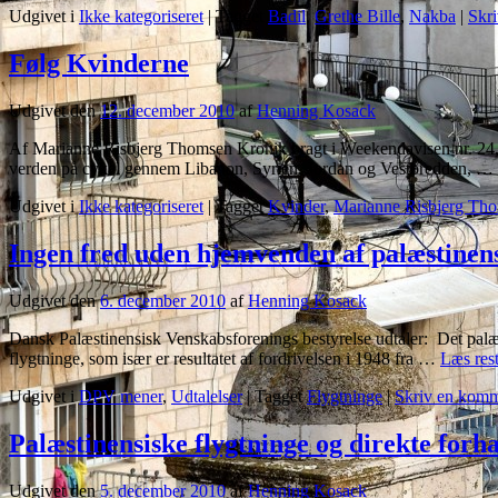
Udgivet i
Ikke kategoriseret
|
Tagget
Badil
,
Grethe Bille
,
Nakba
|
Skr
Følg Kvinderne
Udgivet den
12. december 2010
af
Henning Kosack
Af Marianne Risbjerg Thomsen Kronik bragt i Weekendavisen nr. 24, 1
verden på cykel gennem Libanon, Syrien, Jordan og Vestbredden, …
Udgivet i
Ikke kategoriseret
|
Tagget
Kvinder
,
Marianne Risbjerg Th
Ingen fred uden hjemvenden af palæstinens
Udgivet den
6. december 2010
af
Henning Kosack
Dansk Palæstinensisk Venskabsforenings bestyrelse udtaler: Det palæst
flygtninge, som især er resultatet af fordrivelsen i 1948 fra …
Læs res
Udgivet i
DPV mener
,
Udtalelser
|
Tagget
Flygtninge
|
Skriv en komm
Palæstinensiske flygtninge og direkte forh
Udgivet den
5. december 2010
af
Henning Kosack