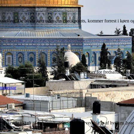
lsbehandling. De bliver kørt uden om checkpoints, kommer forrest i køen 
 2010 I en artikel med overskriften “Hamas åbner for fredsaftale med 
ommentar
delukkende i kraft af den ”undtagelsespolitik”, ved hjælp af hvilken Is