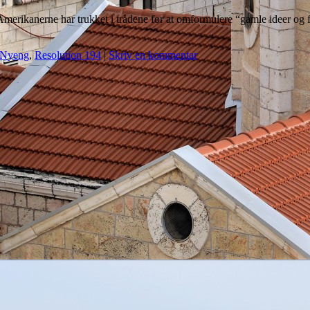
kanerne har trukket i trådene for at omformulere “gamle ideer og få dem
 Nyeng
,
Resolution 194
|
Skriv en kommentar