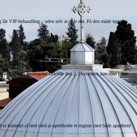
og får VIP-behandling – uden selv at vide det. På den måde tager
Israel” bragt i Berlingske Tidende den 2. December, kan man i den
rael er kommet af sted med at opretholde et regime med både apartheid