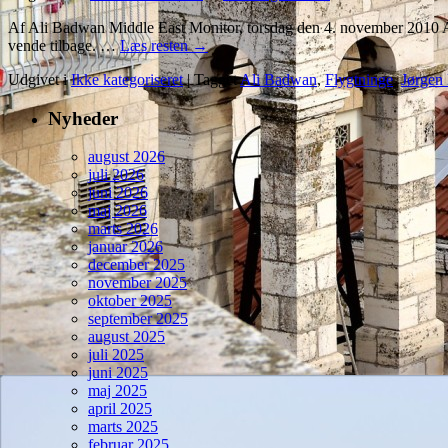
Af Ali Badwan Middle East Monitor, torsdag den 4. november 2010 Ameri
vende tilbage. …
Læs resten
→
Udgivet i
Ikke kategoriseret
|
Tagget
Ali Badwan
,
Flygtninge
,
Jørgen
Nyheder
august 2026
juli 2026
juni 2026
maj 2026
marts 2026
januar 2026
december 2025
november 2025
oktober 2025
september 2025
august 2025
juli 2025
juni 2025
maj 2025
april 2025
marts 2025
februar 2025