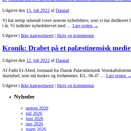
Udgivet den
13. juli 2022
af
Danpal
Vi har netop udsendt vores seneste nyhedsbrev, som vi har dedikeret ti
i år. Vi indleder nyhedsbrevet med …
Læs resten
→
Udgivet i
Ikke kategoriseret
|
Skriv en kommentar
Kronik: Drabet på et palæstinensisk medi
Udgivet den
12. juli 2022
af
Danpal
Af Fathi El-Abed, formand for Dansk Palæstinensisk Venskabsforening (
skændsel, som må huskes og fordømmes. KL. 06.47 …
Læs resten
Udgivet i
Ikke kategoriseret
|
Skriv en kommentar
Nyheder
august 2026
juli 2026
juni 2026
maj 2026
marts 2026