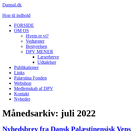
Danpal.dk
Hop til indhold
FORSIDE
OM OS
Hvem er vi?
Vedtægter
Bestyrelsen
DPV MENER
Læserbreve
Udtalelser
Publikationer
Links
Palæstina Fonden
Webshop
Medlemskab af DPV
Kontakt
Nyheder
Månedsarkiv:
juli 2022
Nyhedsbrev fra Dansk Palæstinensisk Vens