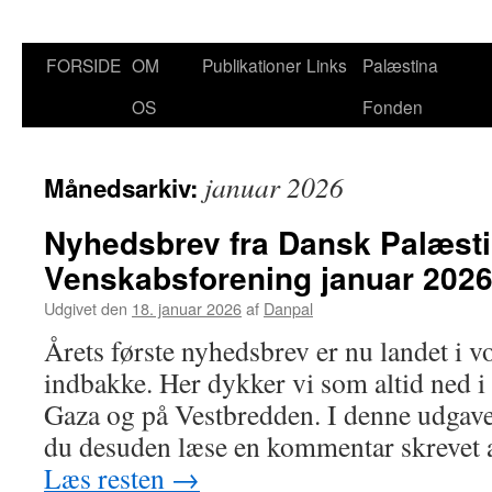
Hop
FORSIDE
OM
Publikationer
Links
Palæstina
til
OS
Fonden
indhold
januar 2026
Månedsarkiv:
Nyhedsbrev fra Dansk Palæst
Venskabsforening januar 202
Udgivet den
18. januar 2026
af
Danpal
Årets første nyhedsbrev er nu landet i
indbakke. Her dykker vi som altid ned i 
Gaza og på Vestbredden. I denne udgave
du desuden læse en kommentar skrevet 
Læs resten
→