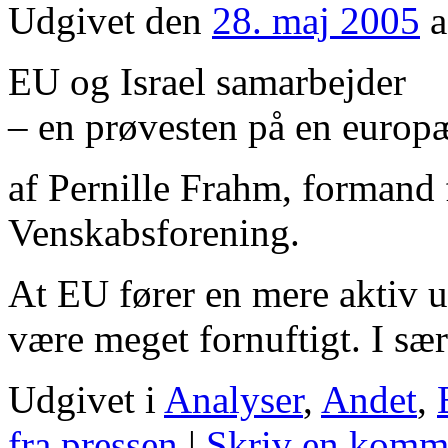
Udgivet den
28. maj 2005
a
EU og Israel samarbejder
– en prøvesten på en europæ
af Pernille Frahm, formand
Venskabsforening.
At EU fører en mere aktiv u
være meget fornuftigt. I sæ
Udgivet i
Analyser
,
Andet
,
fra pressen
|
Skriv en komm