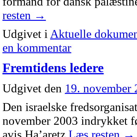
formand for dansk palæstin
resten
→
Udgivet i
Aktuelle dokumen
en kommentar
Fremtidens ledere
Udgivet den
19. november 
Den israelske fredsorganis
november 2003 indrykket fø
avis Ha’aretz
Læs resten
→