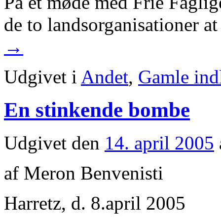
På et møde med Frie Faglige
de to landsorganisationer a
→
Udgivet i
Andet
,
Gamle ind
En stinkende bombe
Udgivet den
14. april 2005
af Meron Benvenisti
Harretz, d. 8.april 2005