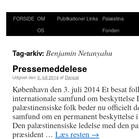
Hop
FORSIDE
OM
Publikationer
Links
Palæstina
til
OS
Fonden
indhold
Benjamin Netanyahu
Tag-arkiv:
Pressemeddelese
Udgivet den
3. juli 2014
af
Danpal
København den 3. juli 2014 Et besat fol
internationale samfund om beskyttelse D
palæstinensiske folk beder nu officielt d
samfund om en permanent beskyttelse i 
Den palæstinensiske ledelse med den pa
præsident …
Læs resten
→