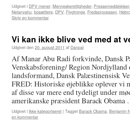
Udgivet i
DPV mener
,
Menneskerettigheder
,
Pressemeddelelser
Netanyahu
,
bosættere
,
DPV
,
Flygtninge
,
Fredsprocessen
,
Hebr
Skriv en kommentar
Vi kan ikke blive ved med at v
Udgivet den
20. august 2011
af
Danpal
Af Manar Abu Radi forkvinde, Dansk P
Venskabsforening/ Region Nordjylland 
landsformand, Dansk Palæstinensisk Ve
FRED: Historiske øjeblikke oplever vi 
af disse var mere end tydeligt under m
amerikanske præsident Barack Obama
Udgivet i
Ikke kategoriseret
|
Tagget
Barack Obama
,
Benjamin 
en kommentar