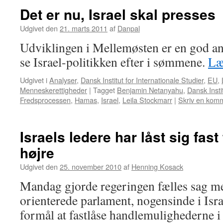
Det er nu, Israel skal presses
Udgivet den
21. marts 2011
af
Danpal
Udviklingen i Mellemøsten er en god anl
se Israel-politikken efter i sømmene.
Læ
Udgivet i
Analyser
,
Dansk Institut for Internationale Studier
,
EU
,
Menneskerettigheder
|
Tagget
Benjamin Netanyahu
,
Dansk Insti
Fredsprocessen
,
Hamas
,
Israel
,
Leila Stockmarr
|
Skriv en kom
Israels ledere har låst sig fast
højre
Udgivet den
25. november 2010
af
Henning Kosack
Mandag gjorde regeringen fælles sag me
orienterede parlament, nogensinde i Isra
formål at fastlåse handlemulighederne i