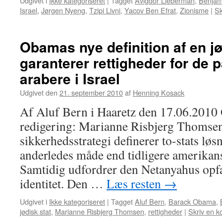
Udgivet i
Ikke kategoriseret
|
Tagget
Avigdor Lieberman
,
Benjam
Israel
,
Jørgen Nyeng
,
Tzipi Livni
,
Yacov Ben Efrat
,
Zionisme
|
Sk
Obamas nye definition af en jø
garanterer rettigheder for de 
arabere i Israel
Udgivet den
21. september 2010
af
Henning Kosack
Af Aluf Bern i Haaretz den 17.06.2010 
redigering: Marianne Risbjerg Thomse
sikkerhedsstrategi definerer to-stats løs
anderledes måde end tidligere amerikans
Samtidig udfordrer den Netanyahus opfat
identitet. Den …
Læs resten
→
Udgivet i
Ikke kategoriseret
|
Tagget
Aluf Bern
,
Barack Obama
,
jødisk stat
,
Marianne Risbjerg Thomsen
,
rettigheder
|
Skriv en 