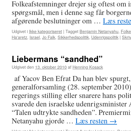
Folkeafstemninger drejer sig oftest om 
spørgsmål, men i denne sag får borgerne
afgørende beslutninger om …
Læs rest
Udgivet i
Ikke kategoriseret
|
Tagget
Benjamin Netanyahu
,
Folke
Ha'aretz
,
Israel
,
Jo Falk
,
Sikkerhedspolitik
,
Udenrigspolitik
|
Skri
Liebermans “sandhed”
Udgivet den
13. oktober 2010
af
Henning Kosack
af Yacov Ben Efrat Da han blev spurgt,
generalforsamling (28. september 2010)
regerings stilling eller snarere hans poli
svarede den israelske udenrigsminister
“Talen udtrykte sandheden”. Premiermi
Netanyahu gjorde …
Læs resten
→