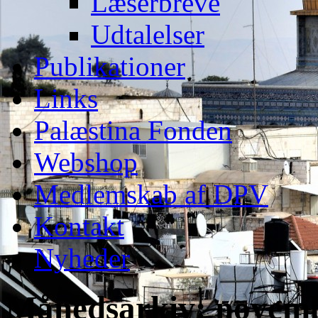
Læserbreve
Udtalelser
Publikationer
Links
Palæstina Fonden
Webshop
Medlemskab af DPV
Kontakt
Nyheder
Månedsarkiv:
novemb