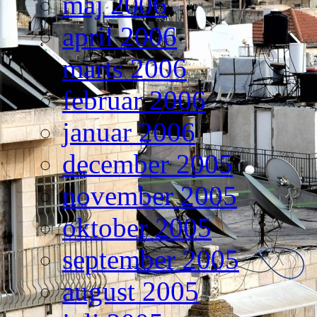
maj 2006
april 2006
marts 2006
februar 2006
januar 2006
december 2005
november 2005
oktober 2005
september 2005
august 2005