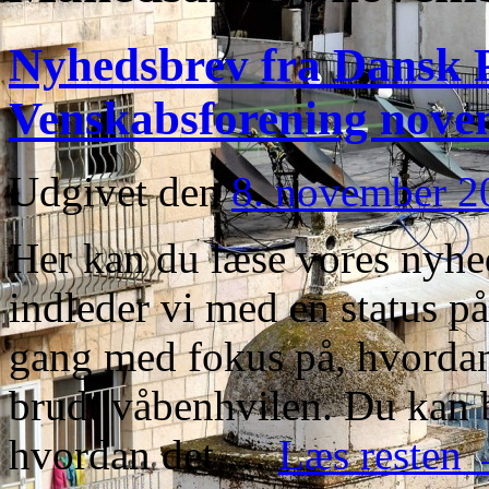
Nyhedsbrev fra Dansk P
Venskabsforening nove
Udgivet den
8. november 2
Her kan du læse vores nyhe
indleder vi med en status på
gang med fokus på, hvordan 
brudt våbenhvilen. Du kan b
hvordan det …
Læs resten