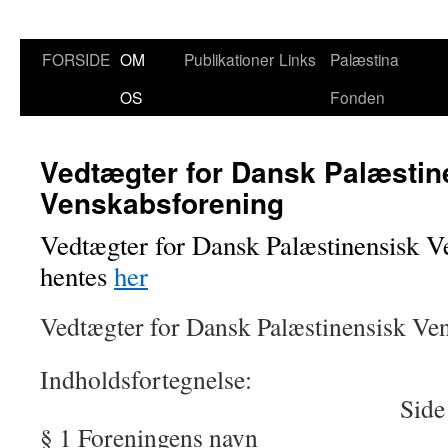
FORSIDE
OM
Publikationer
Links
Palæstina
Hop
OS
Fonden
til
indhold
Vedtægter for Dansk Palæstin
Venskabsforening
Vedtægter for Dansk Palæstinensisk V
hentes
her
Vedtægter for Dansk Palæstinensisk Ve
Indholdsfort
Side
§ 1 Foreningens navn