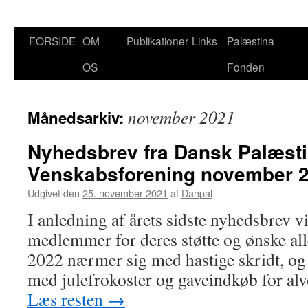
FORSIDE
OM
Publikationer
Links
Palæstina
Hop
OS
Fonden
til
indhold
november 2021
Månedsarkiv:
Nyhedsbrev fra Dansk Palæst
Venskabsforening november 
Udgivet den
25. november 2021
af
Danpal
I anledning af årets sidste nyhedsbrev vi
medlemmer for deres støtte og ønske alle
2022 nærmer sig med hastige skridt, og 
med julefrokoster og gaveindkøb for alv
Læs resten
→