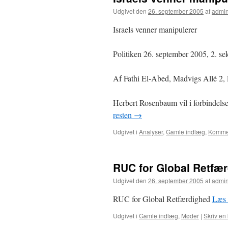
Udgivet den
26. september 2005
af
admi
Israels venner manipulerer
Politiken 26. september 2005, 2. sek
Af Fathi El-Abed, Madvigs Allé 2, 
Herbert Rosenbaum vil i forbindels
resten
→
Udgivet i
Analyser
,
Gamle indlæg
,
Komme
RUC for Global Retfæ
Udgivet den
26. september 2005
af
admi
RUC for Global Retfærdighed
Læs 
Udgivet i
Gamle indlæg
,
Møder
|
Skriv en