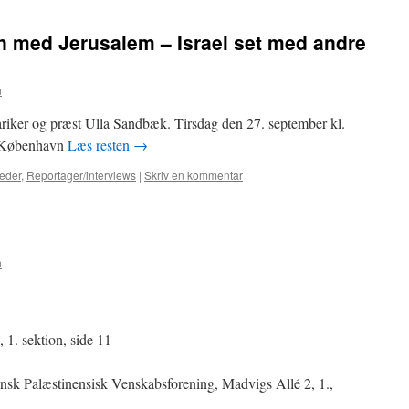
n med Jerusalem – Israel set med andre
n
ariker og præst Ulla Sandbæk. Tirsdag den 27. september kl.
i København
Læs resten
→
eder
,
Reportager/interviews
|
Skriv en kommentar
n
 1. sektion, side 11
sk Palæstinensisk Venskabsforening, Madvigs Allé 2, 1.,