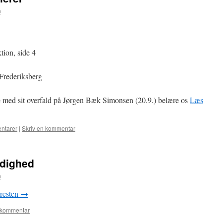
n
tion, side 4
Frederiksberg
e med sit overfald på Jørgen Bæk Simonsen (20.9.) belære os
Læs
ntarer
|
Skriv en kommentar
rdighed
n
resten
→
 kommentar