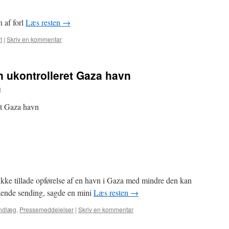
af forl
Læs resten
→
t
|
Skriv en kommentar
 en ukontrolleret Gaza havn
n
ret Gaza havn
kke tillade opførelse af en havn i Gaza med mindre den kan
ende sending, sagde en mini
Læs resten
→
ndlæg
,
Pressemeddelelser
|
Skriv en kommentar