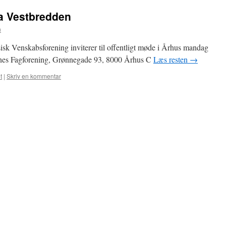
ra Vestbredden
n
sk Venskabsforening inviterer til offentligt møde i Århus mandag
rnes Fagforening, Grønnegade 93, 8000 Århus C
Læs resten
→
t
|
Skriv en kommentar