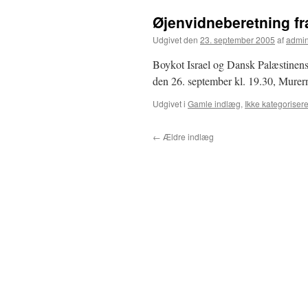
Øjenvidneberetning f
Udgivet den
23. september 2005
af
admi
Boykot Israel og Dansk Palæstinensi
den 26. september kl. 19.30, Mure
Udgivet i
Gamle indlæg
,
Ikke kategorisere
←
Ældre indlæg