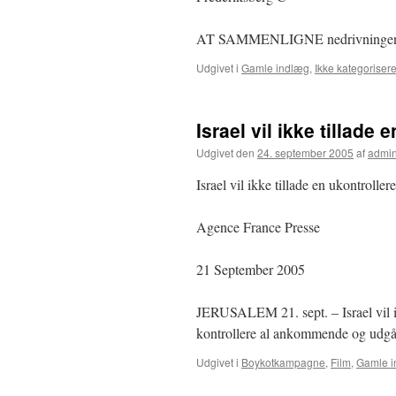
AT SAMMENLIGNE nedrivningen 
Udgivet i
Gamle indlæg
,
Ikke kategorisere
Israel vil ikke tillade
Udgivet den
24. september 2005
af
admi
Israel vil ikke tillade en ukontrolle
Agence France Presse
21 September 2005
JERUSALEM 21. sept. – Israel vil i
kontrollere al ankommende og udgå
Udgivet i
Boykotkampagne
,
Film
,
Gamle i