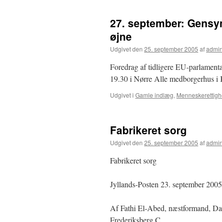
27. september: Gensy
øjne
Udgivet den
25. september 2005
af
admi
Foredrag af tidligere EU-parlament
19.30 i Nørre Alle medborgerhus 
Udgivet i
Gamle indlæg
,
Menneskerettigh
Fabrikeret sorg
Udgivet den
25. september 2005
af
admi
Fabrikeret sorg
Jyllands-Posten 23. september 2005,
Af Fathi El-Abed, næstformand, Dan
Frederiksberg C