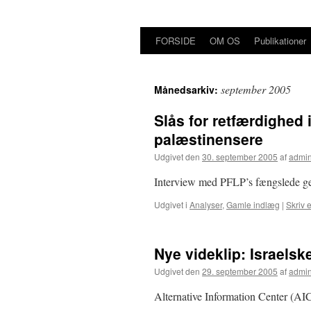
FORSIDE
OM OS
Publikationer
Hop
til
september 2005
Månedsarkiv:
indhold
Slås for retfærdighed i
palæstinensere
Udgivet den
30. september 2005
af
admi
Interview med PFLP’s fængslede g
Udgivet i
Analyser
,
Gamle indlæg
|
Skriv 
Nye videklip: Israelske
Udgivet den
29. september 2005
af
admi
Alternative Information Center (AI