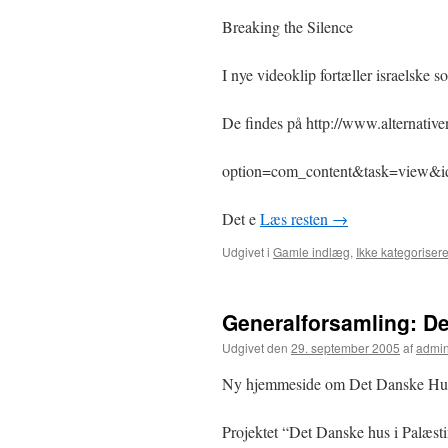
Breaking the Silence
I nye videoklip fortæller israelske s
De findes på http://www.alternativ
option=com_content&task=view&
Det e
Læs resten
→
Udgivet i
Gamle indlæg
,
Ikke kategorisere
Generalforsamling: De
Udgivet den
29. september 2005
af
admi
Ny hjemmeside om Det Danske Hus 
Projektet “Det Danske hus i Palæst