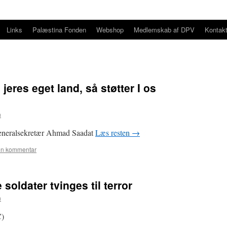
Links
Palæstina Fonden
Webshop
Medlemskab af DPV
Kontak
 jeres eget land, så støtter I os
n
eneralsekretær Ahmad Saadat
Læs resten
→
en kommentar
 soldater tvinges til terror
n
C)