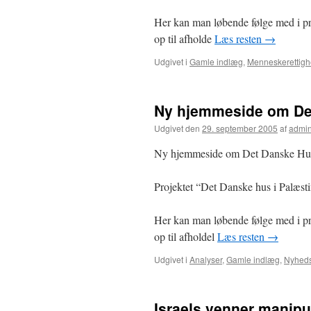
Her kan man løbende følge med i pr
op til afholde
Læs resten
→
Udgivet i
Gamle indlæg
,
Menneskerettigh
Ny hjemmeside om Det
Udgivet den
29. september 2005
af
admi
Ny hjemmeside om Det Danske Hus
Projektet “Det Danske hus i Palæst
Her kan man løbende følge med i pr
op til afholdel
Læs resten
→
Udgivet i
Analyser
,
Gamle indlæg
,
Nyhed
Israels venner manipu