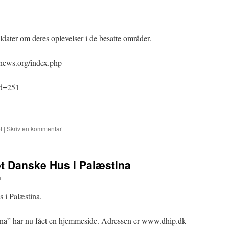
oldater om deres oplevelser i de besatte områder.
enews.org/index.php
id=251
t
|
Skriv en kommentar
t Danske Hus i Palæstina
n
i Palæstina.
ina” har nu fået en hjemmeside. Adressen er www.dhip.dk