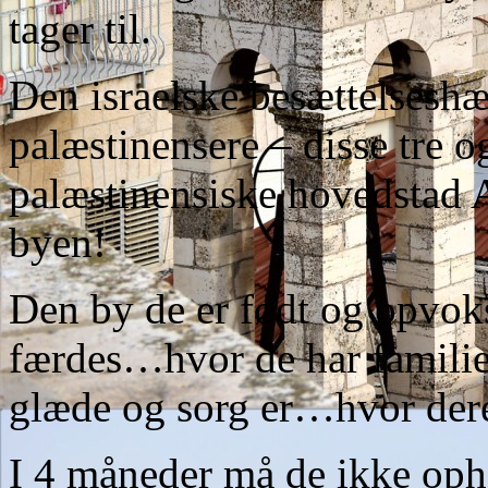
tager til.
Den israelske besættelseshær
palæstinensere – disse tre o
palæstinensiske hovedstad 
byen!
Den by de er født og opvok
færdes…hvor de har familie
glæde og sorg er…hvor deres
I 4 måneder må de ikke oph