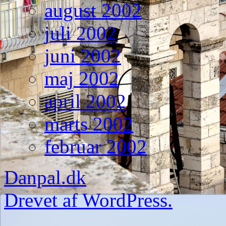
august 2002
juli 2002
juni 2002
maj 2002
april 2002
marts 2002
februar 2002
Danpal.dk
Drevet af WordPress.