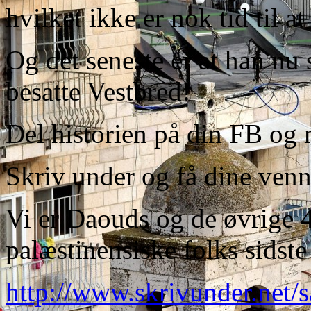
hvilket ikke er nok tid til a
Og det seneste er at han nu
besatte Vestbred!
Del historien på din FB og 
Skriv under og få dine venne
Vi er Daouds og de øvrige 4
palæstinensiske folks sidste
http://www.skrivunder.net