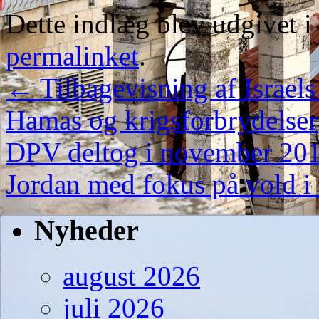
Dette indlæg blev udgivet i
permalinket
.
←
Tilbagevisning af Israel
Hamas og krigsforbrydelser
DPV deltog i november 201
Jordan med fokus på vold i
Nyheder
august 2026
juli 2026