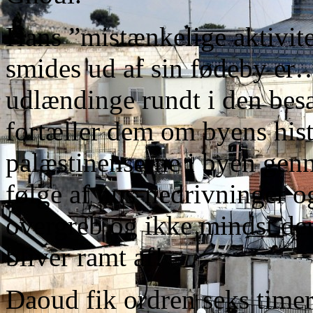
Hans ”mistænkelige aktivitet
smides ud af sin fødeby er
udlændinge rundt i den besa
fortæller dem om byens his
palæstinenserne i byen gen
følge af hus-nedrivninger og
overgreb og ikke mindst de
bliver ramt af!
Daoud fik ordren seks timer