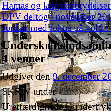
Hamas og krigsforbrydelser
DPV deltog i november 201
Jordan med fokus på vold i
Underskriftsindsamli
4 venner
Udgivet den
9. december 2
SKRIV under!
Uretfærdigheden, undertryk