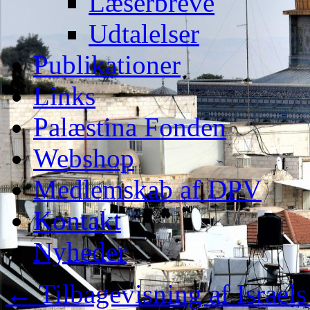
Læserbreve
Udtalelser
Publikationer
Links
Palæstina Fonden
Webshop
Medlemskab af DPV
Kontakt
Nyheder
←
Tilbagevisning af Israel