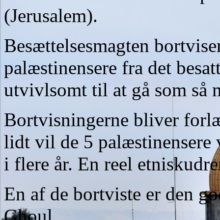
(Jerusalem).
Besættelsesmagten bortvise
palæstinensere fra det besa
utvivlsomt til at gå som så
Bortvisningerne bliver forl
lidt vil de 5 palæstinensere
i flere år. En reel etniskudr
En af de bortviste er den 
Ghoul.