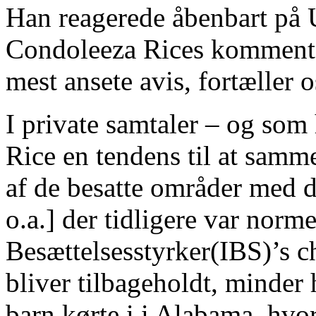
Han reagerede åbenbart på 
Condoleeza Rices kommentare
mest ansete avis, fortæller os
I private samtaler – og som
Rice en tendens til at samm
af de besatte områder med d
o.a.] der tidligere var norm
Besættelsesstyrker(IBS)’s c
bliver tilbageholdt, minde
barn kørte i i Alabama, hvor