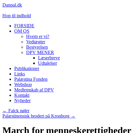
Danpal.dk
Hop til indhold
FORSIDE
OM OS
Hvem er vi?
Vedtægter
Bestyrelsen
DPV MENER
Læserbreve
Udtalelser
Publikationer
Links
Palæstina Fonden
Webshop
Medlemskab af DPV
Kontakt
Nyheder
←
Falck nøler
Palæstinensisk broderi på Kronborg
→
March for menneskerettigheder