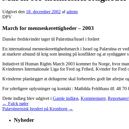
Udgivet den
18. december 2002
af
admin
DPV
March for menneskerettigheder – 2003
Danske fredskvinder tager til Palæstina/Israel i foråret
En international menneskerettighedsmarch i Israel og Palæstina er ved
at markere afstand til krig som løsning på konflikter og at synliggøre 
Initiativet til Human Rights March 2003 kommer fra Norge, hvor man t
Kvindernes Internationale Liga for Fred og Frihed, Kvinder for Fred 
Kvinderne planlægger at deltagerne skal forberedes godt før afrejse og
For yderligere oplysninger og kontakt : Mathilda Feldthaus tlf. 48 70
Dette indlæg blev udgivet i
Gamle indlæg
,
Kommentarer
,
Reportager/
←
Falck nøler
Palæstinensisk broderi på Kronborg
→
Nyheder