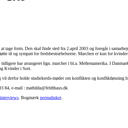
 at tage form. Den skal finde sted fra 2.april 2003 og foregår i samarb
støtte til og sympati for fredsbestræbelserne. Marchen er kun for kvinde
idligere har arrangeret lign. marcher i bl.a. Mellemamerika. I Danmark 
og Kvinder i Sort.
 vil derfor holde studiekreds-møder om konflikten og konfliktløsning hv
 83 84, e-mail : mathilda@feldthaus.dk
interviews
. Bogmærk
permalinket
.