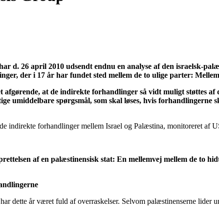
ar d. 26 april 2010 udsendt endnu en analyse af den israelsk-palæs
nger, der i 17 år har fundet sted mellem de to ulige parter: Mellem
et afgørende, at de indirekte forhandlinger så vidt muligt støttes a
igtige umiddelbare spørgsmål, som skal løses, hvis forhandlingerne
e indirekte forhandlinger mellem Israel og Palæstina, monitoreret af U
prettelsen af en palæstinensisk stat: En mellemvej mellem de to hidt
andlingerne
har dette år været fuld af overraskelser. Selvom palæstinenserne lider un