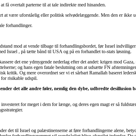
t få overtalt parterne til at tale indirekte med hinanden.
 at være uforståelig eller politisk selvødelæggende. Men den er ikke u
le forhandlinger.
d mod at vende tilbage til forhandlingsbordet, før Israel indvilliger i
ed Israel , på tætte bånd til USA og på en forhandlet to-stats løsning.
assere det ene ydmygende nederlag efter det andet: krigen mod Gaza, som 
sættelserne; og hans egen fatale beslutning om at udsætte FN afstemni
isk kritik. Og mere overordnet ser vi et sårbart Ramallah baseret leders
or risikable udspil.
ender det alle andre føler, nemlig den dybe, udbredte desillusion båd
investeret for meget i dem for længe, og deres egen magt er så fuldstæ
ngsstrategier.
der det til Israel og palæstinenserne at føre forhandlingerne alene, bety
nfor forhandlingsrummet vil uundgåeligt blive afspejlet indenfor. De sid