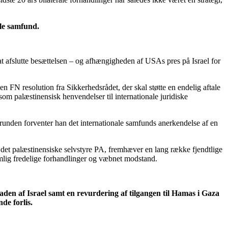
ale samfund.
 at afslutte besættelsen – og afhængigheden af USAs pres på Israel for
 FN resolution fra Sikkerhedsrådet, der skal støtte en endelig aftale
 som palæstinensisk henvendelser til internationale juridiske
runden forventer han det internationale samfunds anerkendelse af en
af det palæstinensiske selvstyre PA, fremhæver en lang række fjendtlige
nemlig fredelige forhandlinger og væbnet modstand.
okaden af Israel samt en revurdering af tilgangen til Hamas i Gaza
de forlis.