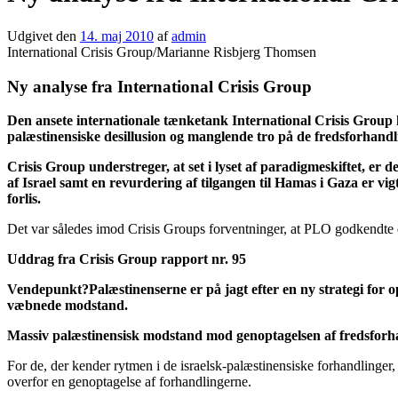
Udgivet den
14. maj 2010
af
admin
International Crisis Group/Marianne Risbjerg Thomsen
Ny analyse fra International Crisis Group
Den ansete internationale tænketank International Crisis Group h
palæstinensiske desillusion og manglende tro på de fredsforhandli
Crisis Group understreger, at set i lyset af paradigmeskiftet, er d
af Israel samt en revurdering af tilgangen til Hamas i Gaza er v
forlis.
Det var således imod Crisis Groups forventninger, at PLO godkendte d
Uddrag fra Crisis Group rapport nr. 95
Vendepunkt?
Palæstinenserne er på jagt efter en ny strategi for o
væbnede modstand.
Massiv palæstinensisk modstand mod genoptagelsen af fredsforh
For de, der kender rytmen i de israelsk-palæstinensiske forhandlinger, 
overfor en genoptagelse af forhandlingerne.