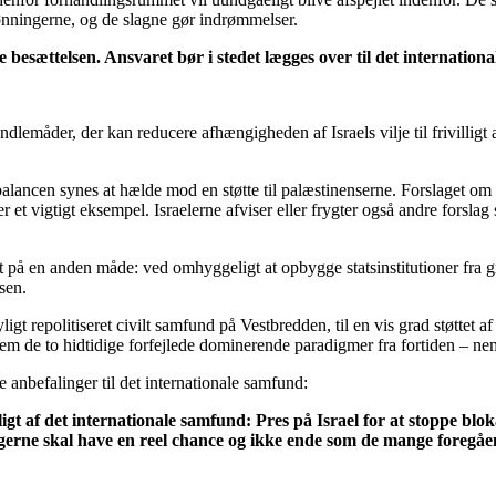
lønningerne, og de slagne gør indrømmelser.
tte besættelsen. Ansvaret bør i stedet lægges over til det internation
ndlemåder, der kan reducere afhængigheden af Israels vilje til frivilligt
lancen synes at hælde mod en støtte til palæstinenserne. Forslaget om en
 et vigtigt eksempel. Israelerne afviser eller frygter også andre forslag
 på en anden måde: ved omhyggeligt at opbygge statsinstitutioner fra g
sen.
igt repolitiseret civilt samfund på Vestbredden, til en vis grad støttet 
mellem de to hidtidige forfejlede dominerende paradigmer fra fortiden – 
 anbefalinger til det internationale samfund:
ligt af det internationale samfund: Pres på Israel for at stoppe bl
ngerne skal have en reel chance og ikke ende som de mange foregåen