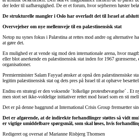
der leder til uafhængighed. De er et forum, hvor sejrherren høster be
De strukturelle mangler i Oslo har overladt det til Israel at afslu
Overvejelser om nye mellemveje til en palæstinensisk stat
Netop nu synes fokus i Palæstina at rettes mod andre og alternative ha
at gøre det.
En mulighed er at vende sig mod den internationale arena, hvor magtba
eller blot anerkende en palæstinensisk stat inden for 1967 grænserne, er
organisationer.
Premierminister Salam Fayyad ønsker at opnå den palæstinensiske stat
legitim palæstinensisk stat og dets pres på Israel til at ophæve besættel
Endnu en strategi er den voksende ´folkelige protestbevægelse´ . Et nyl
men stort set ikke-voldelige initiativer rettet mod Israel som en sti 
Det er på denne baggrund at International Crisis Group fremsætter sine
Det er afgørende, at de indirekte forhandlinger støttes så vidt mu
er vigtige umiddelbare spørgsmål, som skal løses, hvis forhandli
Redigeret og oversat af Marianne Risbjerg Thomsen