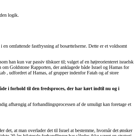
den logik.
 en omfattende fastfrysning af bosættelserne. Dette er et voldsomt
han kun var passiv tilskuer til; valget af en højreorienteret israelsk
ngen om Goldstone Rapporten, der anklagede både Israel og Hamas for
kab , udfordret af Hamas, af grupper indenfor Fatah og af store
e i forhold til den fredsproces, der har kørt indtil nu og i
ndig afhængig af forhandlingsprocessen af de umuligt kan foretage et
der det, at man overlader det til Israel at bestemme, hvornår det ønsker
ste 20 års bilaterale forhandlinger har således ikke været en strategi,