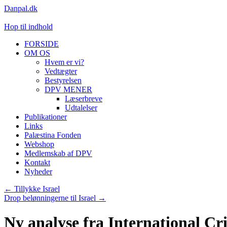
Danpal.dk
Hop til indhold
FORSIDE
OM OS
Hvem er vi?
Vedtægter
Bestyrelsen
DPV MENER
Læserbreve
Udtalelser
Publikationer
Links
Palæstina Fonden
Webshop
Medlemskab af DPV
Kontakt
Nyheder
←
Tillykke Israel
Drop belønningerne til Israel
→
Ny analyse fra International Cr