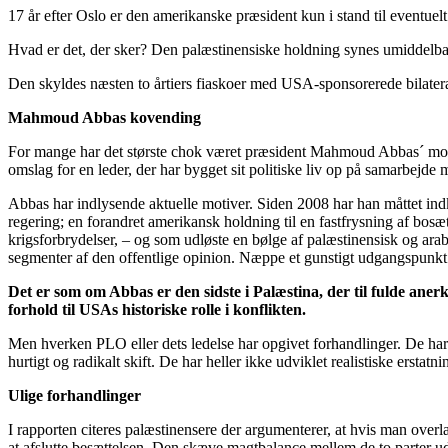
17 år efter Oslo er den amerikanske præsident kun i stand til eventuelt a
Hvad er det, der sker? Den palæstinensiske holdning synes umiddelbart
Den skyldes næsten to årtiers fiaskoer med USA-sponsorerede bilatera
Mahmoud Abbas kovending
For mange har det største chok været præsident Mahmoud Abbas´ modstan
omslag for en leder, der har bygget sit politiske liv op på samarbejde m
Abbas har indlysende aktuelle motiver. Siden 2008 har han måttet indk
regering; en forandret amerikansk holdning til en fastfrysning af bo
krigsforbrydelser, – og som udløste en bølge af palæstinensisk og arab
segmenter af den offentlige opinion. Næppe et gunstigt udgangspunkt f
Det er som om Abbas er den sidste i Palæstina, der til fulde anerk
forhold til USAs historiske rolle i konflikten.
Men hverken PLO eller dets ledelse har opgivet forhandlinger. De har 
hurtigt og radikalt skift. De har heller ikke udviklet realistiske erstatni
Ulige forhandlinger
I rapporten citeres palæstinensere der argumenterer, at hvis man overla
at afslutte besættelsen. Den skæve magtbalance mellem de to parter ude