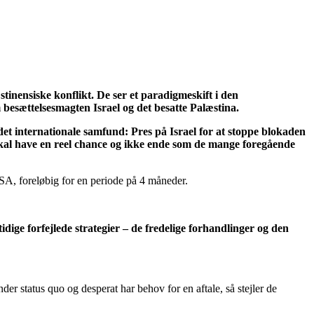
tinensiske konflikt. De ser et paradigmeskift i den
 besættelsesmagten Israel og det besatte Palæstina.
f det internationale samfund: Pres på Israel for at stoppe blokaden
 skal have en reel chance og ikke ende som de mange foregående
SA, foreløbig for en periode på 4 måneder.
idige forfejlede strategier – de fredelige forhandlinger og den
der status quo og desperat har behov for en aftale, så stejler de