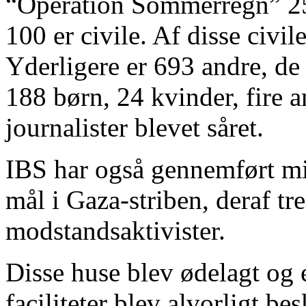
“Operation Sommerregn” 25.
100 er civile. Af disse civi
Yderligere er 693 andre, de 
188 børn, 24 kvinder, fire 
journalister blevet såret.
IBS har også gennemført mi
mål i Gaza-striben, deraf tr
modstandsaktivister.
Disse huse blev ødelagt og 
faciliteter blev alvorligt be