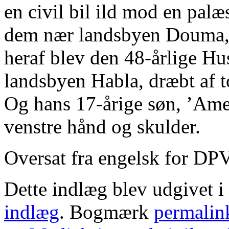
en civil bil ild mod en palæs
dem nær landsbyen Douma, 
heraf blev den 48-årlige H
landsbyen Habla, dræbt af to
Og hans 17-årige søn, ’Ameed
venstre hånd og skulder.
Oversat fra engelsk for DP
Dette indlæg blev udgivet i
indlæg
. Bogmærk
permalin