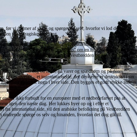
m, før vi rødmer af skam og spørger os selv, hvorfor vi lod det ske?
nden til sin tragiske handling.
 annekteret af Israel. Dagligdagen for palæstinenserne har udviklet
t er en hån at bruge betegnelsen ”roadmap” om en fredsplan, når man ser
ættelser ligger strategisk anbragt på Vestbredden og i en ring rundt
og går i deres hverdag bærende på varer og spædbørn og på deres
 i gang overalt – et ingeniørarbejde, der desværre er destruktivt i sin
meterhøjt elektrisk hegn i hver side. Den bygges et godt stykke inde
 er endnu ikke forbudt for en europæer med et rødbedefarvet pas at
omme igen den næste dag. Her lukkes byer op og i efter et
el fra international side, vil den arabiske befolkning på Vestbredden
an undrende spørge os selv og hinanden, hvordan det dog gik til.