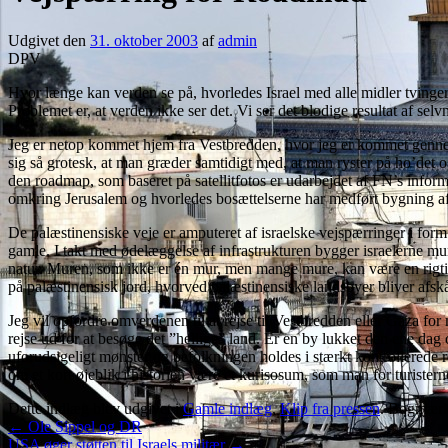
Udgivet den
31. oktober 2003
af
admin
DPV
Hvor længe kan verden se på, hvorledes Israel med alle midler tvinger 
Problemet er, at verden ikke ser det. Vi ser det blodige resultat af se
Jeg er netop kommet hjem fra Vestbredden, hvor jeg er kommet gennem d
sig så grotesk, at man græder samtidigt med, at man ryster på ho’det og
den roadmap, som baseret på satellitfotos er udarbejdet af FN’s inform
omkring Jerusalem og hvorledes bosættelserne har medført bygning af 
De palæstinensiske veje er amputeret af israelske vejspærringer i fo
gamle. I takt med ødelæggelse af infrastrukturen bygger israelerne mur
natur. Muren, som ikke er én mur, men mange mure, kan være en rigtig 
på palæstinensisk jord, hvorved palæstinensiske landsbyer bliver afskår
Jeg vil opfordre omverdenen til at rejse til Vestbredden eller Gaza fo
rejse ud for at besøge det ”hellige” land. Er en by lukket den ene dag
uforudsigeligt mønster og befolkningen holdes i stærkt kontrollerede re
om et kort øjeblik i historien være et kurisosum, som man for turister
Dette indlæg blev udgivet i
Gamle indlæg
,
Klip fra pressen
. Bogmær
←
Ole Sippel og DR
USA øger støtten til Israels militær
→