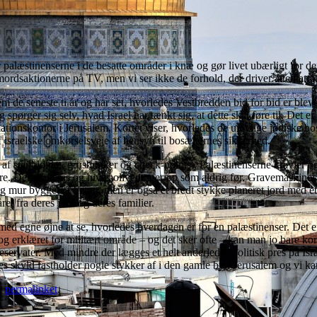
palæstinenserne i de besatte områder i knæ og gør livet ubærligt for de
lvmordsaktionerne på TV, men vi ser ikke de forhold, der driver attentatma
e seneste ti år og har set, hvorledes Vestbredden bid for bid er blevet
 spørger sig selv, hvad Israel har tænkt sig, at dette skal føre til. De
ationskontor i Jerusalem. Kortet viser, hvorledes de ulovlige jødiske bos
israelske omkørselsveje af hensyn til bosætternes sikkerhed.
rm af stenblokke, grusbunker og check-points . Palæstinenserne kravler 
e. Der planeres og hives oliventræer op som aldrig før. Gravemaskiner er
mur bygget af beton, men er også et bredt stykke planeret jord med et 
et fra deres jord og deres familier.
r med egne øjne at se, hvorledes hverdagen er for en palæstinenser. Det
 og erklæret for militært område – og det sker ofte – kan man jo bare k
servater. Med mindre der lægges et helt anderledes politisk pres på Isra
nes skyld fastholder nogle stykker af i den gamle by i Jerusalem og vi k
k
permalinket
.