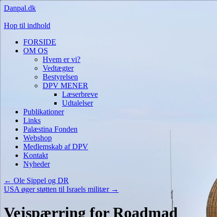
Danpal.dk
Hop til indhold
FORSIDE
OM OS
Hvem er vi?
Vedtægter
Bestyrelsen
DPV MENER
Læserbreve
Udtalelser
Publikationer
Links
Palæstina Fonden
Webshop
Medlemskab af DPV
Kontakt
Nyheder
←
Ole Sippel og DR
USA øger støtten til Israels militær
→
Vejspærring for Roadmad