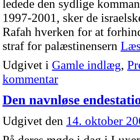
ledede den sydlige kommand
1997-2001, sker de israelsk
Rafah hverken for at forhin
straf for palæstinensern
Læs
Udgivet i
Gamle indlæg
,
Pr
kommentar
Den navnløse endestati
Udgivet den
14. oktober 2
På deres møde i dag i Luxe