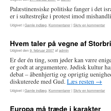
Palæstinensiske politiske fanger i det i
er i sultestrejke i protest imod mishandl
Udgivet i
Gamle indlæg
,
Kommentarer
|
Skriv en kommentar
Hvem taler på vegne af Storbr
Udgivet den
9. februar 2007
af
admin
Er der én ting, som jøder kan være enige
er godt at argumentere. Jødisk kultur har
debat – åbenhjertig og oprigtig uenigh
diskuterede med Gud.
Læs resten
→
Udgivet i
Gamle indlæg
,
Kommentarer
|
Skriv en kommentar
Europa må træde i karakter