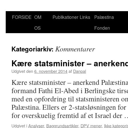
FORSIDE
OM
Publikationer
Links
Palæstina
Hop
OS
Fonden
til
indhold
Kommentarer
Kategoriarkiv:
Kære statsminister – anerken
Udgivet den
6. november 2014
af
Danpal
Kære statsminister – anerkend Palæsti
formand Fathi El-Abed i Berlingske tirs
med en opfordring til statsministeren o
Palæstina. Ellers er 2-statsløsningen for
for overskuelig fremtid af et Israel der
Udgivet i
Analyser
,
Baggrundsartikler
,
DPV mener
,
Ikke kategori