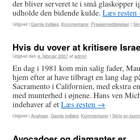
der bliver serveret te i små glaskopper i
udholde den bidende kulde.
Læs resten
Udgivet i
Gamle indlæg
,
Kommentarer
,
Pressemeddelelser
|
Skr
Hvis du vover at kritisere Isr
Udgivet den
4. februar 2007
af
admin
En dag i 1981 kom min salig fader, Mau
hjem efter at have tilbragt en lang dag på
Sacramento i Californien, med ekstra ene
med munterhed i øjnene. Hans ven Mich
indehaver af et
Læs resten
→
Udgivet i
Analyser
,
Gamle indlæg
,
Kommentarer
|
Skriv en kom
Avocadoer og diamanter er