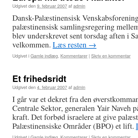
Udgivet den
9. februar 2007
af
admin
Dansk-Palæstinensisk Venskabsforening 
palæstinensisk samlingsregering melle
blev underskrevet sent torsdag aften i 
velkommen.
Læs resten
→
Udgivet i
Gamle indlæg
,
Kommentarer
|
Skriv en kommentar
Et frihedsridt
Udgivet den
4. februar 2007
af
admin
I går var et dekret fra den øverstkomman
Centrale Sektor, generalen Yair Naveh på 
kraft. Det forbød israelere at give palæs
Palæstinensiske Områder (BPO) et lift.
Udgivet i
Gamle indlæg
,
Kommentarer
|
Skriv en kommentar