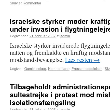
Skriv en kommentar
Israelske styrker møder kraft
under invasion i flygtningelejr
Udgivet den
21. februar 2007
af
admin
Israelske styrker invaderede flygtningel
natten og fremkaldte en kraftig modsta
modstandsbevægelse.
Læs resten
→
Udgivet i
Gamle indlæg
,
Kommentarer
,
Pressemeddelelser
|
Skr
Tilbageholdt administrationsp
sultestrejke i protest mod mi
isolationsfængsling
Udgivet den
21. februar 2007
af
admin