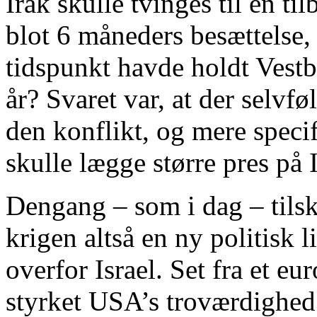
Irak skulle tvinges til en t
blot 6 måneders besættelse,
tidspunkt havde holdt Vest
år? Svaret var, at der selvf
den konflikt, og mere spec
skulle lægge større pres på I
Dengang – som i dag – til
krigen altså en ny politisk l
overfor Israel. Set fra et e
styrket USA’s troværdighed