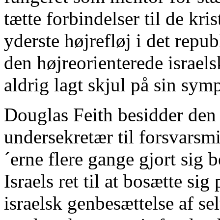
tætte forbindelser til de kr
yderste højrefløj i det repu
den højreorienterede israels
aldrig lagt skjul på sin sym
Douglas Feith besidder den 
undersekretær til forsvarsm
´erne flere gange gjort sig
Israels ret til at bosætte s
israelsk genbesættelse af s