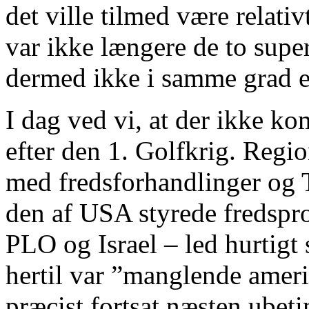
det ville tilmed være relat
var ikke længere de to supe
dermed ikke i samme grad en
I dag ved vi, at der ikke k
efter den 1. Golfkrig. Regio
med fredsforhandlinger og T
den af USA styrede fredspr
PLO og Israel – led hurtigt
hertil var ”manglende amer
præcist fortsat næsten ubetin