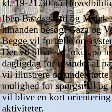
kl. 19-21.30 på Hovedbiblio
Iben Baadsgaard og Malek A
hinanden besøgt Gaza og Ve
Begge vil fortælle om ryste
Der vil blive sat fokus på l
dagligdag for tusinder af pa
vil illustrere og understøtt
mulighed for spørgsmål og d
vil blive en kort orienter
aktiviteter.