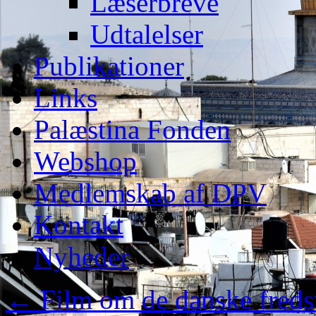
Læserbreve
Udtalelser
Publikationer
Links
Palæstina Fonden
Webshop
Medlemskab af DPV
Kontakt
Nyheder
←
Film om de danske freds