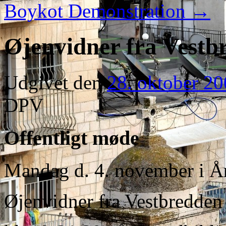
Boykot Demonstration
→
Øjenvidner fra Vestb
Udgivet den
28. oktober 2
DPV
Offentligt møde
Mandag d. 4. november i Å
Øjenvidner fra Vestbredden