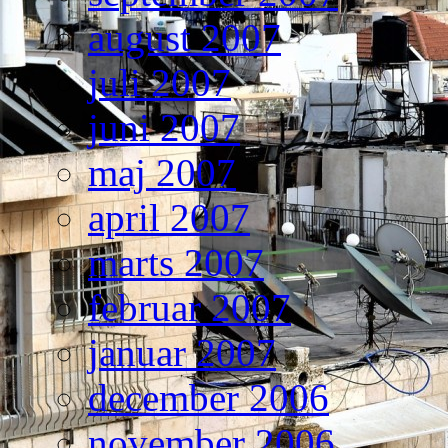
august 2007
juli 2007
juni 2007
maj 2007
april 2007
marts 2007
februar 2007
januar 2007
december 2006
november 2006