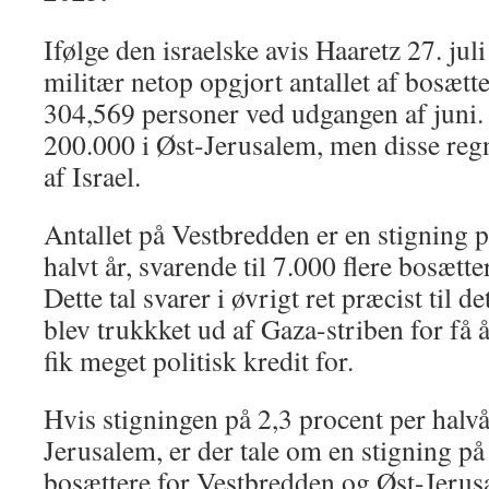
Ifølge den israelske avis Haaretz 27. jul
militær netop opgjort antallet af bosætt
304,569 personer ved udgangen af juni.
200.000 i Øst-Jerusalem, men disse reg
af Israel.
Antallet på Vestbredden er en stigning p
halvt år, svarende til 7.000 flere bosætt
Dette tal svarer i øvrigt ret præcist til d
blev trukkket ud af Gaza-striben for få å
fik meget politisk kredit for.
Hvis stigningen på 2,3 procent per halv
Jerusalem, er der tale om en stigning på 
bosættere for Vestbredden og Øst-Jeru