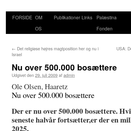
Hop
FORSIDE
OM
Publikationer
Links
Palæstina
til
OS
Fonden
indhold
←
Det religiøse højres magtposition her og nu i
USA: De
Israel
Nu over 500.000 bosættere
Udgivet den
29. juli 2009
af
admin
Ole Olsen, Haaretz
Nu over 500.000 bosættere
Der er nu over 500.000 bosættere. Hvi
seneste halvår fortsætter,er der en mil
2025.