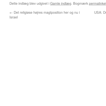
Dette indlæg blev udgivet i
Gamle indlæg
. Bogmærk
permalinke
←
Det religiøse højres magtposition her og nu i
USA: De
Israel