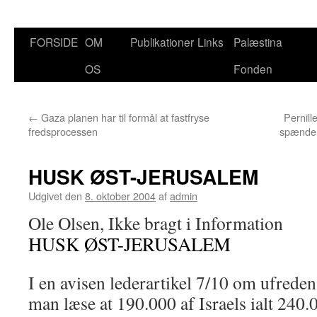
FORSIDE
OM
Publikationer
Links
Palæstina
Hop
OS
Fonden
til
indhold
←
Gaza planen har til formål at fastfryse
Pernill
fredsprocessen
spænder
HUSK ØST-JERUSALEM
Udgivet den
8. oktober 2004
af
admin
Ole Olsen, Ikke bragt i Information
HUSK ØST-JERUSALEM
I en avisen lederartikel 7/10 om ufred
man læse at 190.000 af Israels ialt 240