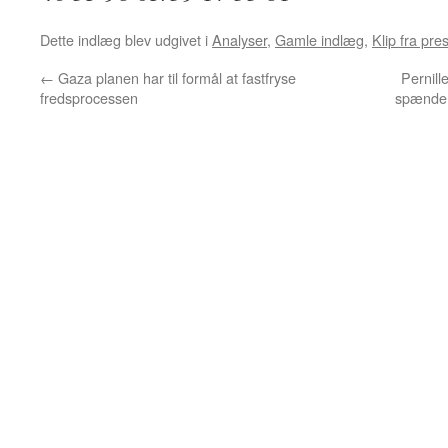
Dette indlæg blev udgivet i
Analyser
,
Gamle indlæg
,
Klip fra pre
←
Gaza planen har til formål at fastfryse
Pernill
fredsprocessen
spænder