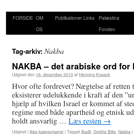
Hop
FORSIDE
OM
Publikationer
Links
Palæstina
til
OS
Fonden
indhold
Nakba
Tag-arkiv:
NAKBA – det arabiske ord for 
Udgivet den
16. december 2010
af
Henning Kosack
Hvor ofte fordrevet? Nægtelse af retten 
eksisterer udelukkende i kraft af den ”u
hjælp af hvilken Israel er kommet af ste
regime med både apartheid og etnisk ud
holdt ansvarlig …
Læs resten
→
Udgivet i
Ikke kategoriseret
|
Tagget
Badil
,
Grethe Bille
,
Nakba
|