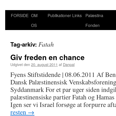
FORSIDE
OM
Publikationer
Links
Palæstina
Hop
OS
Fonden
til
indhold
Fatah
Tag-arkiv:
Giv freden en chance
Udgivet den
20. august 2011
af
Danpal
Fyens Stiftstidende | 08.06.2011 Af Be
Dansk Palæstinensisk Venskabsforenin
Syddanmark For et par uger siden indgik
palæstinensiske partier Fatah og Hamas 
Igen ser vi Israel forsøge at forpurre a
resten
→