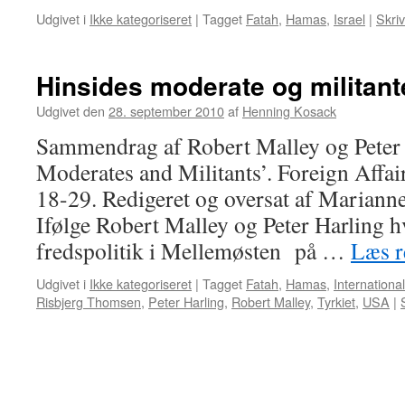
Udgivet i
Ikke kategoriseret
|
Tagget
Fatah
,
Hamas
,
Israel
|
Skri
Hinsides moderate og militant
Udgivet den
28. september 2010
af
Henning Kosack
Sammendrag af Robert Malley og Peter 
Moderates and Militants’. Foreign Affairs
18-29. Redigeret og oversat af Marian
Ifølge Robert Malley og Peter Harling 
fredspolitik i Mellemøsten på …
Læs r
Udgivet i
Ikke kategoriseret
|
Tagget
Fatah
,
Hamas
,
Internationa
Risbjerg Thomsen
,
Peter Harling
,
Robert Malley
,
Tyrkiet
,
USA
|