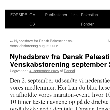
FORSIDE
OM
Publikationer
Links
Palæstina
Hop
OS
Fonden
til
indhold
←
Nyhedsbrev fra Dansk Palæstinensisk
N
Venskabsforening august 2025
Nyhedsbrev fra Dansk Palæst
Venskabsforening september 
Udgivet den
4. september 2025
af
Danpal
Den 2. september udsendte vi nedenståe
vores medlemmer. Her kan du bl.a. læse,
vi afholdte vores maraton-event, hvor 10
10 timer læste navnene op på de dræbte
også dykke ned i den tale, Carsten Jensen