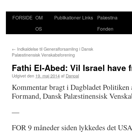
Hop
FORSIDE
OM
Publikationer
Links
Palæstina
til
OS
Fonden
indhold
←
Indkaldelse til Generalforsamling i Dansk
Palæstinensisk Venskabsforening
Fathi El-Abed: Vil Israel have 
Udgivet den
19. maj 2014
af
Danpal
Kommentar bragt i Dagbladet Politiken 
Formand, Dansk Palæstinensisk Venska
—
FOR 9 måneder siden lykkedes det USA’