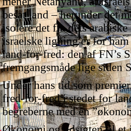
mener Netanyahu, at Israels
besat land – herunder det me
isolere det fra dets arabisk
israelske ligning er for ham
land-for-fred: den af FN’s 
fremgangsmåde lige siden S
Under hans tid som premier
fred-for-fred i stedet for la
begreberne med en ”økonom
Økonomi og udsigten til et j