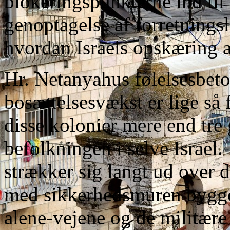
blokeringspunkterne ind til 
genoptagelse af forretningsl
hvordan Israels opskæring a
Hr. Netanyahus følelsesbeto
bosættelsesvækst er lige så 
disse kolonier mere end tre
befolkningen i selve Israel
strækker sig langt ud over 
med sikkerheds­muren bygge
alene-vejene og de militære