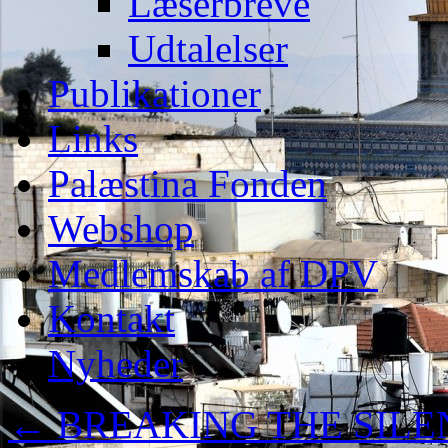
Læserbreve
Udtalelser
Publikationer
Links
Palæstina Fonden
Webshop
Medlemskab af DPV
Kontakt
Nyheder
←
BREAKING THE SILENCE