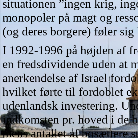
situationen ”ingen krig, ing
monopoler på magt og ressou
(og deres borgere) føler sig
I 1992-1996 på højden af fr
en fredsdividende uden at m
anerkendelse af Israel fordo
hvilket førte til fordoblet 
udenlandsk investering. Un
indkomsten pr. hoved i de be
mens antallet af bosættere