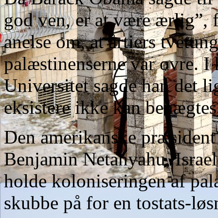
god ven, er at være ærlig”, f
anelse om, at årtiers tvetu
palæstinenserne var ovre. I 
Universitet sagde han det lig
eksistere ikke kan benægtes,
Den amerikanske præsident 
Benjamin Netanyahu, Israel
holde koloniseringen af palæ
skubbe på for en tostats-lø