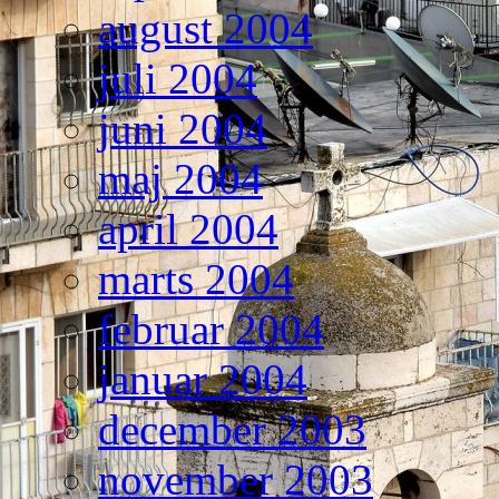
august 2004
juli 2004
juni 2004
maj 2004
april 2004
marts 2004
februar 2004
januar 2004
december 2003
november 2003