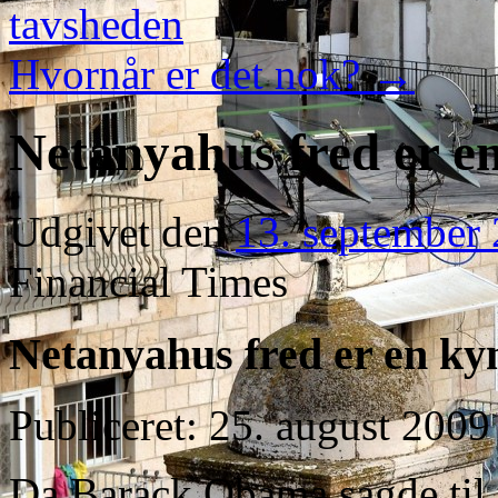
tavsheden
Hvornår er det nok?
→
Netanyahus fred er en
Udgivet den
13. september
Financial Times
Netanyahus fred er en ky
Publiceret: 25. august 2009
Da Barack Obama sagde til Is