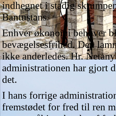
indhegnet i stadig skrum
Bantustans.
Enhver økonomi behøver bl.
bevægelsesfrihed. Den lam
ikke anderledes. Hr. Netan
administrationen har gjort 
det.
I hans forrige administrat
fremstødet for fred til ren 