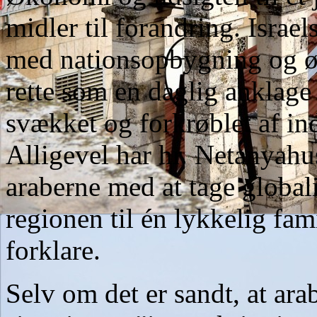
midler til forandring. Israe
med nationsopbygning og ø
rette som en daglig anklage
svækket og forkrøblet af i
Alligevel har hr. Netanyahus
araberne med at tage globa
regionen til én lykkelig fami
forklare.
Selv om det er sandt, at ara