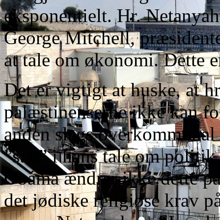
eksponentielt. Hr. Netanya
George Mitchell, præsidente
at tale om økonomi. Dette e
Det er vigtigt at huske, at 
palæstinenserne ikke kan fo
anden slags overkommunal r
”stat” i hans tale om politik
Obama ændrer ikke dette p
det jødiske religiøse krav på