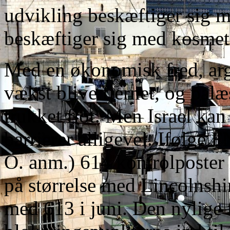
udvikling beskæftiger sig m
beskæftiger sig med kosmet
Med en økonomisk fred, argu
vækst blive fjernet, og pal
trukket flot. Men Israel kan 
barrierer alligevel. Ifølge 
O. anm.) 614 kontrolposter 
på størrelse med Lincolnshi
med 613 i juni. Den nylige f