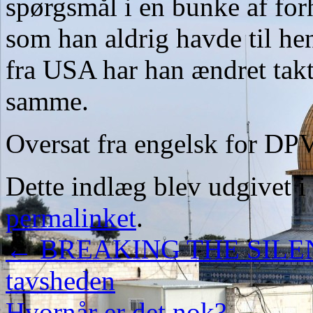
spørgsmål i en bunke af for
som han aldrig havde til he
fra USA har han ændret takt
samme.
Oversat fra engelsk for DP
Dette indlæg blev udgivet i
permalinket
.
←
BREAKING THE SILENCE
tavsheden
Hvornår er det nok?
→