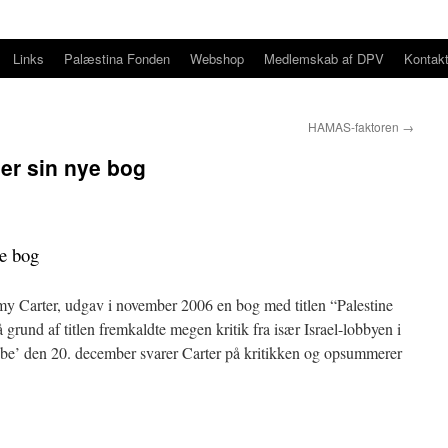
Links
Palæstina Fonden
Webshop
Medlemskab af DPV
Kontak
HAMAS-faktoren
→
er sin nye bog
ye bog
my Carter, udgav i november 2006 en bog med titlen “Palestine
rund af titlen fremkaldte megen kritik fra især Israel-lobbyen i
be’ den 20. december svarer Carter på kritikken og opsummerer