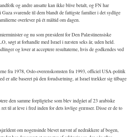
brandfolk og andre ansatte kan ikke blive betalt, og FN har
 Gaza svarende til dem blandt de fattigste familier i det sydlige
amilierne overlever på ét måltid om dagen.
ierminister og nu som præsident for Den Palæstinensiske
, søgt at forhandle med Israel i næsten seks år, uden held.
dlinger og lover at acceptere resultaterne, hvis de godkendes ved
rne fra 1978, Oslo-overenskomsten fra 1993, officiel USA-politik
ed er alle baseret på den forudsætning, at Israel trækker sig tilbage
tere den samme forpligtelse som blev indgået af 23 arabiske
ret til at leve i fred inden for dets lovlige grænser. Disse er de to
r sjældent om nogensinde blevet nævnt af nedrakkere af bogen,