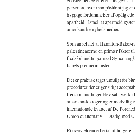
endsige benægtet eller tilbagevist. I
personen, hvor man påstår at jeg er e
hyppige fordømmelser af opdigtede “
apartheid i Israel; at apartheid-syst
amerikanske nyhedsmedier.
Som anbefalet af Hamilton-Baker-ra
palæstinenserne en primær faktor ti
fredsforhandlinger med Syrien angå
Israels premierminister.
Det er praktisk taget umuligt for bit
procedurer der er gensidigt acceptab
fredsforhandlinger blev sat i værk 
amerikanske regering er modvillig ove
internationale kvartet af De Foren
Union et alternativ — stadig med 
Et overvældende flertal af borgere 