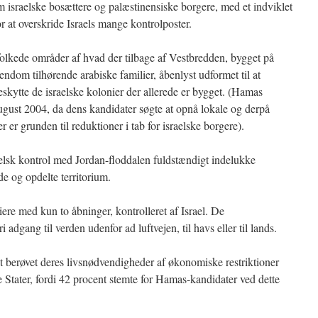
m israelske bosættere og palæstinensiske borgere, med et indviklet
r at overskride Israels mange kontrolposter.
lkede områder af hvad der tilbage af Vestbredden, bygget på
endom tilhørende arabiske familier, åbenlyst udformet til at
beskytte de israelske kolonier der allerede er bygget. (Hamas
ugust 2004, da dens kandidater søgte at opnå lokale og derpå
 er grunden til reduktioner i tab for israelske borgere).
lsk kontrol med Jordan-floddalen fuldstændigt indelukke
e og opdelte territorium.
ere med kun to åbninger, kontrolleret af Israel. De
dgang til verden udenfor ad luftvejen, til havs eller til lands.
et berøvet deres livsnødvendigheder af økonomiske restriktioner
 Stater, fordi 42 procent stemte for Hamas-kandidater ved dette