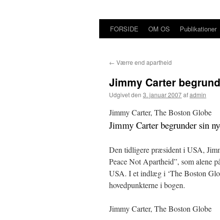
FORSIDE
OM OS
Publikationer
Hop
til
←
Værre end apartheid
indhold
Jimmy Carter begrund
Udgivet den
3. januar 2007
af
admin
Jimmy Carter, The Boston Globe
Jimmy Carter begrunder sin n
Den tidligere præsident i USA, Jim
Peace Not Apartheid”, som alene på g
USA. I et indlæg i ‘The Boston Glo
hovedpunkterne i bogen.
Jimmy Carter, The Boston Globe