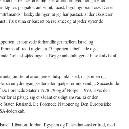
 stedet har der været et mønster af erklæringer, der går efter
n løgner, plagiator, antisemit, racist, bigot, ignorant osv. Der er
stråmands”-beskyldninger: at jeg har påstået, at der eksisterer
emet i Palæstina er baseret på racisme; og at jøder styrer de
pporten, er fornyede forhandlinger mellem Israel og
l fremme af fred i regionen. Rapporten anbefalede også
ende Golan-højdedragene. Begge anbefalinger er blevet afvist af
re antagonister at arrangere et tidspunkt, sted, dagsorden og
le, så en ydre igangsætter eller hjælper er nødvendig. Succesfulde
af De Forenede Stater i 1978-79 og af Norge i 1993. Hvis den
r for at påtage sig et sådant énsidigt ansvar, så er den
ede Stater, Rusland, De Forenede Nationer og Den Europæiske
USA-lederskab.
i Israel, Libanon, Jordan, Egypten og Palæstina ønsker fred, med