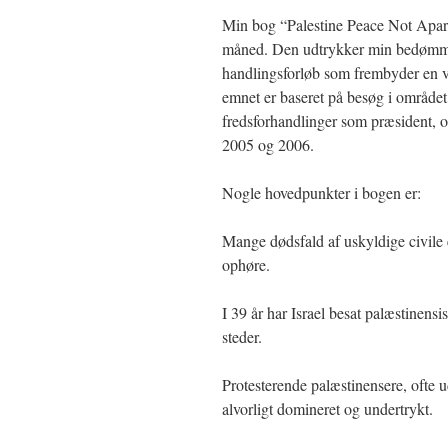
Min bog “Palestine Peace Not Aparth
måned. Den udtrykker min bedømmelse
handlingsforløb som frembyder en ve
emnet er baseret på besøg i området 
fredsforhandlinger som præsident, og
2005 og 2006.
Nogle hovedpunkter i bogen er:
Mange dødsfald af uskyldige civile 
ophøre.
I 39 år har Israel besat palæstinens
steder.
Protesterende palæstinensere, ofte u
alvorligt domineret og undertrykt.