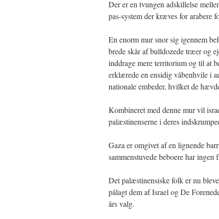
Der er en tvungen adskillelse melle
pas-system der kræves for arabere fo
En enorm mur snor sig igennem befo
brede skår af bulldozede træer og ej
inddrage mere territorium og til at 
erklærede en ensidig våbenhvile i a
nationale embeder, hvilket de hævder
Kombineret med denne mur vil israe
palæstinenserne i deres indskrumped
Gaza er omgivet af en lignende barri
sammenstuvede beboere har ingen fri a
Det palæstinensiske folk er nu blev
pålagt dem af Israel og De Forenede
års valg.