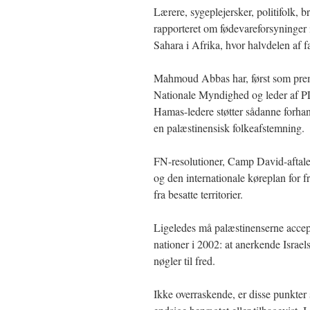
Lærere, sygeplejersker, politifolk, 
rapporteret om fødevareforsyninger i
Sahara i Afrika, hvor halvdelen af f
Mahmoud Abbas har, først som prem
Nationale Myndighed og leder af PLO
Hamas-ledere støtter sådanne forhan
en palæstinensisk folkeafstemning.
FN-resolutioner, Camp David-aftale
og den internationale køreplan for fr
fra besatte territorier.
Ligeledes må palæstinenserne accep
nationer i 2002: at anerkende Israels 
nøgler til fred.
Ikke overraskende, er disse punkte