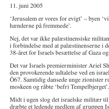
11. juni 2005
‘Jerusalem er vores for evigt’ – byen ‘vi
hænderne på fremmede’.
Nej, det var ikke palæstinensiske milita
i forbindelse med at palæstinenserne i 
38-året for Israels besættelse af Gaza o
Det var Israels premierminister Ariel
den provokerende udtalelse ved en israels
Ô67. Samtidig dansede unge zionister r
moskeen og råbte ‘befri Tempelbjerget’.
Midt i ugen slog det israelske militær t
dræbte et ledende medlem af gruppen Is