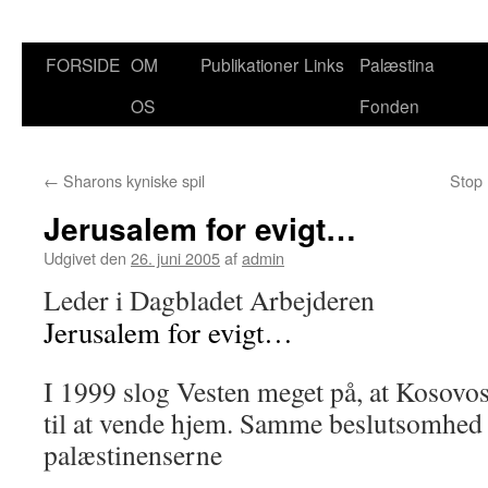
FORSIDE
OM
Publikationer
Links
Palæstina
Hop
OS
Fonden
til
indhold
←
Sharons kyniske spil
Stop 
Jerusalem for evigt…
Udgivet den
26. juni 2005
af
admin
Leder i Dagbladet Arbejderen
Jerusalem for evigt…
I 1999 slog Vesten meget på, at Kosovos
til at vende hjem. Samme beslutsomhed
palæstinenserne