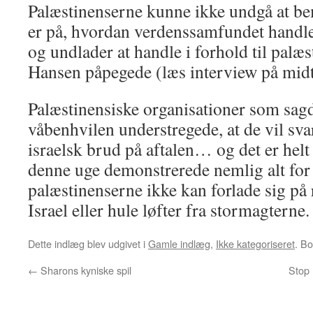
Palæstinenserne kunne ikke undgå at be
er på, hvordan verdenssamfundet handler
og undlader at handle i forhold til palæ
Hansen påpegede (læs interview på midt
Palæstinensiske organisationer som sagde
våbenhvilen understregede, at de vil sva
israelsk brud på aftalen… og det er hel
denne uge demonstrerede nemlig alt for t
palæstinenserne ikke kan forlade sig på r
Israel eller hule løfter fra stormagterne.
Dette indlæg blev udgivet i
Gamle indlæg
,
Ikke kategoriseret
. B
←
Sharons kyniske spil
Stop 