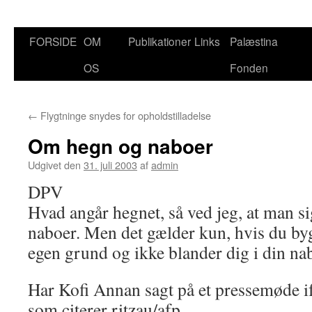
FORSIDE
OM
Publikationer
Links
Palæstina
Hop
OS
Fonden
til
indhold
←
Flygtninge snydes for opholdstilladelse
Om hegn og naboer
Udgivet den
31. juli 2003
af
admin
DPV
Hvad angår hegnet, så ved jeg, at man si
naboer. Men det gælder kun, hvis du byg
egen grund og ikke blander dig i din na
Har Kofi Annan sagt på et pressemøde if
som citerer ritzau/afp