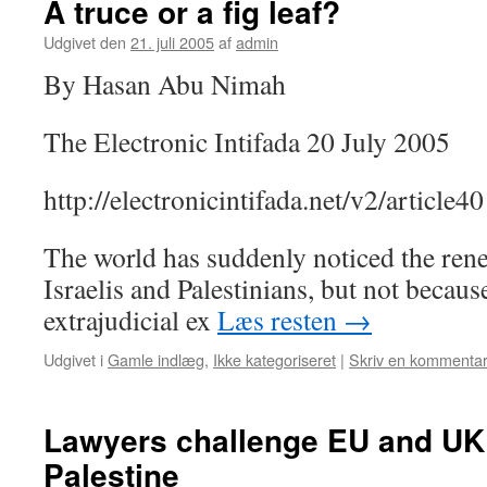
A truce or a fig leaf?
Udgivet den
21. juli 2005
af
admin
By Hasan Abu Nimah
The Electronic Intifada 20 July 2005
http://electronicintifada.net/v2/article4
The world has suddenly noticed the ren
Israelis and Palestinians, but not becaus
extrajudicial ex
Læs resten
→
Udgivet i
Gamle indlæg
,
Ikke kategoriseret
|
Skriv en kommenta
Lawyers challenge EU and UK 
Palestine