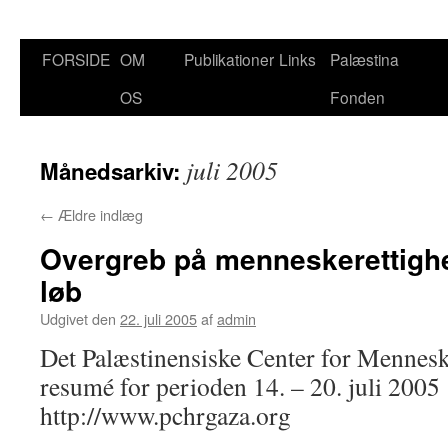
FORSIDE
OM
Publikationer
Links
Palæstina
Hop
OS
Fonden
til
indhold
juli 2005
Månedsarkiv:
←
Ældre indlæg
Overgreb på menneskerettigh
løb
Udgivet den
22. juli 2005
af
admin
Det Palæstinensiske Center for Mennes
resumé for perioden 14. – 20. juli 2005
http://www.pchrgaza.org