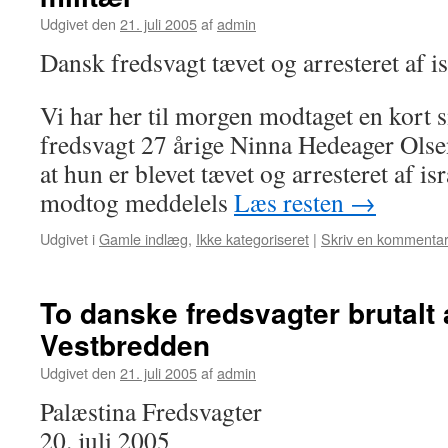
Udgivet den
21. juli 2005
af
admin
Dansk fredsvagt tævet og arresteret af i
Vi har her til morgen modtaget en kort 
fredsvagt 27 årige Ninna Hedeager Olsen
at hun er blevet tævet og arresteret af is
modtog meddelels
Læs resten
→
Udgivet i
Gamle indlæg
,
Ikke kategoriseret
|
Skriv en kommenta
To danske fredsvagter brutalt
Vestbredden
Udgivet den
21. juli 2005
af
admin
Palæstina Fredsvagter
20. juli 2005