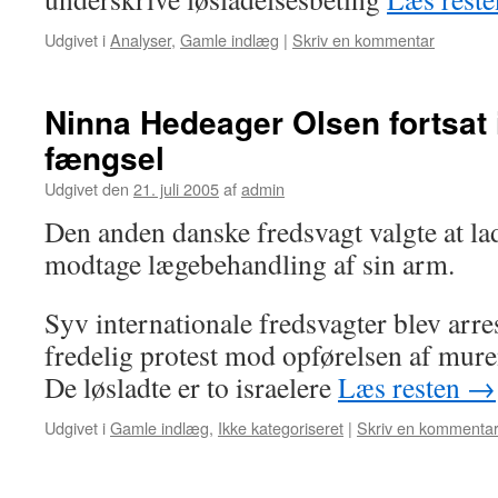
Udgivet i
Analyser
,
Gamle indlæg
|
Skriv en kommentar
Ninna Hedeager Olsen fortsat i
fængsel
Udgivet den
21. juli 2005
af
admin
Den anden danske fredsvagt valgte at lad
modtage lægebehandling af sin arm.
Syv internationale fredsvagter blev arres
fredelig protest mod opførelsen af muren
De løsladte er to israelere
Læs resten
→
Udgivet i
Gamle indlæg
,
Ikke kategoriseret
|
Skriv en kommenta