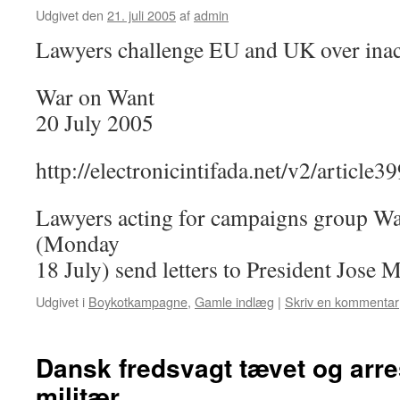
Udgivet den
21. juli 2005
af
admin
Lawyers challenge EU and UK over inact
War on Want
20 July 2005
http://electronicintifada.net/v2/article3
Lawyers acting for campaigns group Wa
(Monday
18 July) send letters to President Jose
Udgivet i
Boykotkampagne
,
Gamle indlæg
|
Skriv en kommentar
Dansk fredsvagt tævet og arres
militær