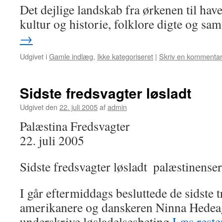
Det dejlige landskab fra ørkenen til have
kultur og historie, folklore digte og sa
→
Udgivet i
Gamle indlæg
,
Ikke kategoriseret
|
Skriv en kommenta
Sidste fredsvagter løsladt
Udgivet den
22. juli 2005
af
admin
Palæstina Fredsvagter
22. juli 2005
Sidste fredsvagter løsladt ­ palæstinense
I går eftermiddags besluttede de sidste t
amerikanere og danskeren Ninna Hedeage
underskrive løsladelsesbeting
Læs rest