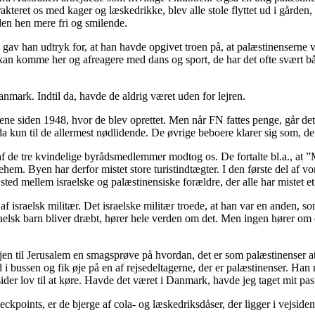
rakteret os med kager og læskedrikke, blev alle stole flyttet ud i gårde
iden hen mere fri og smilende.
han udtryk for, at han havde opgivet troen på, at palæstinenserne ville
e kan komme her og afreagere med dans og sport, de har det ofte svært 
mark. Indtil da, havde de aldrig været uden for lejren.
 siden 1948, hvor de blev oprettet. Men når FN fattes penge, går det i
 kun til de allermest nødlidende. De øvrige beboere klarer sig som, de 
af de tre kvindelige byrådsmedlemmer modtog os. De fortalte bl.a., at ”
em. Byen har derfor mistet store turistindtægter. I den første del af v
ted mellem israelske og palæstinensiske forældre, der alle har mistet 
f israelsk militær. Det israelske militær troede, at han var en anden, so
israelsk barn bliver dræbt, hører hele verden om det. Men ingen hører om 
ejen til Jerusalem en smagsprøve på hvordan, det er som palæstinenser a
 i bussen og fik øje på en af rejsedeltagerne, der er palæstinenser. Han 
ider lov til at køre. Havde det været i Danmark, havde jeg taget mit pas
eckpoints, er de bjerge af cola- og læskedriksdåser, der ligger i vejsid