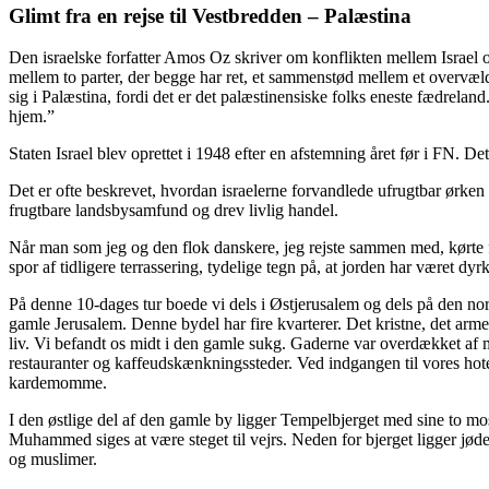
Glimt fra en rejse til Vestbredden – Palæstina
Den israelske forfatter Amos Oz skriver om konflikten mellem Israel 
mellem to parter, der begge har ret, et sammenstød mellem et overvæld
sig i Palæstina, fordi det er det palæstinensiske folks eneste fædrelan
hjem.”
Staten Israel blev oprettet i 1948 efter en afstemning året før i FN. Det
Det er ofte beskrevet, hvordan israelerne forvandlede ufrugtbar ørken
frugtbare landsbysamfund og drev livlig handel.
Når man som jeg og den flok danskere, jeg rejste sammen med, kørte fra
spor af tidligere terrassering, tydelige tegn på, at jorden har været dyrk
På denne 10-dages tur boede vi dels i Østjerusalem og dels på den no
gamle Jerusalem. Denne bydel har fire kvarterer. Det kristne, det arm
liv. Vi befandt os midt i den gamle sukg. Gaderne var overdækket af mu
restauranter og kaffeudskænkningssteder. Ved indgangen til vores hote
kardemomme.
I den østlige del af den gamle by ligger Tempelbjerget med sine to 
Muhammed siges at være steget til vejrs. Neden for bjerget ligger jød
og muslimer.