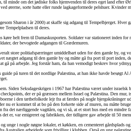
en, til minde om det jødiske folks hjemvenden til deres eget land eft
ved ørerne, sorte hatte eller runde lagkageformede pelshuer. Kvinder m
ligesom Sharon i år 2000) at skaffe sig adgang til Tempelbjerget. Hver g
øre Tempelpladsen til deres.
køre helt frem til Damaskusporten. Soldater var stationeret inden for 
ldater, der bevogtede adgangen til Grædemuren.
 overalt store politiafspærringer umiddelbart uden for den gamle by, og
vet nægtet adgang til den gamle by og måtte gå fra port til port inden, 
 i at gå på arbejde. Jeg forstår ham, da han vemodigt beskrev hvor ydmyg
s guide på turen til det nordlige Palæstina, at han ikke havde besøgt 
rget.
ehem. Siden Seksdageskrigen i 1967 har Palæstina været under israelsk b
ge checkpoints, der er på grænsen mellem Israel og Palæstina. Den mur, i
oerne i den tætbefolkede lejr fra at færdes på nogle bjergskråninger ude
der nu er kommet til at bo på den forkerte side af muren, nu måtte brug
 fra det nærliggende vagttårn, og vi så, at et stort hus med en mindre fa
 det er, var emigreret og fabrikken, der tidligere gav arbejde til 50 men
 og unge i nogle nøgne lokaler, et køkken, en cementeret gårdsplads o
 Australien arbejdede som frivillige i klubben. Også en ung palæstine