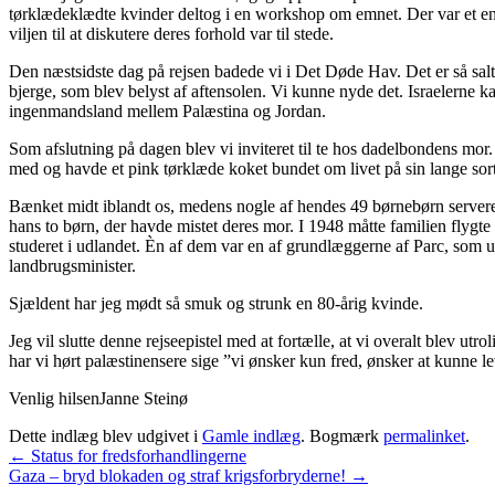
tørklædeklædte kvinder deltog i en workshop om emnet. Der var et eng
viljen til at diskutere deres forhold var til stede.
Den næstsidste dag på rejsen badede vi i Det Døde Hav. Det er så sa
bjerge, som blev belyst af aftensolen. Vi kunne nyde det. Israelerne k
ingenmandsland mellem Palæstina og Jordan.
Som afslutning på dagen blev vi inviteret til te hos dadelbondens mo
med og havde et pink tørklæde koket bundet om livet på sin lange sort
Bænket midt iblandt os, medens nogle af hendes 49 børnebørn servered
hans to børn, der havde mistet deres mor. I 1948 måtte familien flygte
studeret i udlandet. Èn af dem var en af grundlæggerne af Parc, som 
landbrugsminister.
Sjældent har jeg mødt så smuk og strunk en 80-årig kvinde.
Jeg vil slutte denne rejseepistel med at fortælle, at vi overalt blev
har vi hørt palæstinensere sige ”vi ønsker kun fred, ønsker at kunne l
Venlig hilsenJanne Steinø
Dette indlæg blev udgivet i
Gamle indlæg
. Bogmærk
permalinket
.
←
Status for fredsforhandlingerne
Gaza – bryd blokaden og straf krigsforbryderne!
→