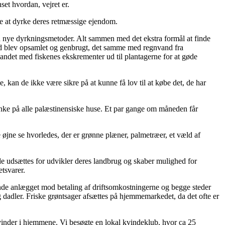
set hvordan, vejret er.
ive at dyrke deres retmæssige ejendom.
 nye dyrkningsmetoder. Alt sammen med det ekstra formål at finde
and blev opsamlet og genbrugt, det samme med regnvand fra
kevandet med fiskenes ekskrementer ud til plantagerne for at gøde
 kan de ikke være sikre på at kunne få lov til at købe det, de har
tanke på alle palæstinensiske huse. Et par gange om måneden får
ne øjne se hvorledes, der er grønne plæner, palmetræer, et væld af
 de udsættes for udvikler deres landbrug og skaber mulighed for
tsvarer.
vende anlægget mod betaling af driftsomkostningerne og begge steder
g dadler. Friske grøntsager afsættes på hjemmemarkedet, da det ofte er
vinder i hjemmene. Vi besøgte en lokal kvindeklub, hvor ca 25