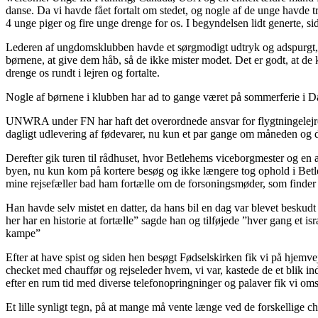
danse. Da vi havde fået fortalt om stedet, og nogle af de unge havde t
4 unge piger og fire unge drenge for os. I begyndelsen lidt generte, s
Lederen af ungdomsklubben havde et sørgmodigt udtryk og adspurgt, gav 
børnene, at give dem håb, så de ikke mister modet. Det er godt, at d
drenge os rundt i lejren og fortalte.
Nogle af børnene i klubben har ad to gange været på sommerferie i Dan
UNWRA under FN har haft det overordnede ansvar for flygtningelejrene
dagligt udlevering af fødevarer, nu kun et par gange om måneden og da
Derefter gik turen til rådhuset, hvor Betlehems viceborgmester og en 
byen, nu kun kom på kortere besøg og ikke længere tog ophold i Betleh
mine rejsefæller bad ham fortælle om de forsoningsmøder, som finder s
Han havde selv mistet en datter, da hans bil en dag var blevet beskudt a
her har en historie at fortælle” sagde han og tilføjede ”hver gang et 
kampe”
Efter at have spist og siden hen besøgt Fødselskirken fik vi på hjemv
checket med chauffør og rejseleder hvem, vi var, kastede de et blik ind
efter en rum tid med diverse telefonopringninger og palaver fik vi oms
Et lille synligt tegn, på at mange må vente længe ved de forskellige ch