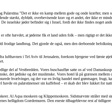
og Palæstina ”Det er ikke en kamp mellem gode og onde kræfter, men sn
ende stærkt, dybfølt, overbevisende krav og et andet, der ikke er mind
d. De israelske jøder befinder sig i Israel, fordi der ikke findes noget 
 er ofte hævdet, at jøderne fik et land uden folk – men rigtigt er det ikke
 til frodige landbrug. Det gjorde de også, men den derboende befolkning 
 lufthavnen i Tel Aviv til Jerusalem, forekom bjergene ved første øjeka
et.
rdlige del af Vestbredden. Vores buschauffør satte os af ved Damaskus
enske, det jødiske og det muslimske. Vores hotel lå på grænsen mellem d
rede hvælvinger, og der var en livlig handel med grøntsager, frugt, kød
l havde en palæstinenser sin kaffebod – et skab der blev lukket for nat
moskeer. Al Aqsa moskeen og Klippemoskeen. Sidstnævnte stråler med sin
ernes helligdom Grædemuren. Den eneste tilbageblevne rest af tidligere