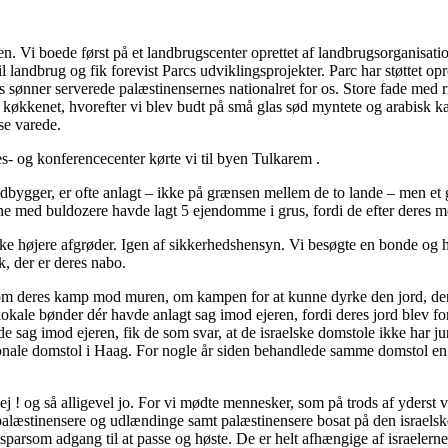
den. Vi boede først på et landbrugscenter oprettet af landbrugsorganisat
 landbrug og fik forevist Parcs udviklingsprojekter. Parc har støttet opr
s sønner serverede palæstinensernes nationalret for os. Store fade med 
i køkkenet, hvorefter vi blev budt på små glas sød myntete og arabisk k
se varede.
s- og konferencecenter kørte vi til byen Tulkarem .
udbygger, er ofte anlagt – ikke på grænsen mellem de to lande – men et 
ne med buldozere havde lagt 5 ejendomme i grus, fordi de efter deres me
rke højere afgrøder. Igen af sikkerhedshensyn. Vi besøgte en bonde og 
k, der er deres nabo.
lte om deres kamp mod muren, om kampen for at kunne dyrke den jord, d
lokale bønder dér havde anlagt sag imod ejeren, fordi deres jord blev for
e sag imod ejeren, fik de som svar, at de israelske domstole ikke har ju
tionale domstol i Haag. For nogle år siden behandlede samme domstol e
j ! og så alligevel jo. For vi mødte mennesker, som på trods af yderst 
e palæstinensere og udlændinge samt palæstinensere bosat på den israelsk
parsom adgang til at passe og høste. De er helt afhængige af israelernes