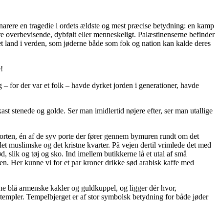
arere en tragedie i ordets ældste og mest præcise betydning: en kamp
re overbevisende, dybfølt eller menneskeligt. Palæstinenserne befinder
andet land i verden, som jøderne både som fok og nation kan kalde deres
!
– for der var et folk – havde dyrket jorden i generationer, havde
st stenede og golde. Ser man imidlertid nøjere efter, ser man utallige
porten, én af de syv porte der fører gennem bymuren rundt om det
et muslimske og det kristne kvarter. På vejen dertil vrimlede det med
, slik og tøj og sko. Ind imellem butikkerne lå et utal af små
ten. Her kunne vi for et par kroner drikke sød arabisk kaffe med
e blå armenske kakler og guldkuppel, og ligger dér hvor,
 templer. Tempelbjerget er af stor symbolsk betydning for både jøder