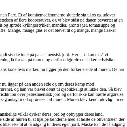
ionen Parc. Et af komitemedlemmerne sluttede sig til os og udover
ettelsen af flere kooperativer, og vi blev sidst på dagen beværtet af en
ris og sprøde kyllingestykker, mandler, grøntsager, tomatsuppe og
affe. Mange, mange glas er det blevet til og mange, mange flasker
godt stykke inde på palæstinensisk jord. Her i Tulkarem så vi
ning lå for tæt på muren og derfor udgjorde en sikkerhedsrisiko.
hans kone hvis marker, nu ligger på den forkerte side af muren. De har
er nu ligger på den anden side og om deres kamp mod
urenet, og han var blevet dømt til øjeblikkeligt at lukke den. Så blev
risdiktion over palæstinensisk jord og derfor ikke kan træffe afgørelse.
n sag anlagt mod opførelsen af muren. Muren blev kendt ulovlig – men
vanskelige vilkår dyrker deres jord og opbygger deres land.
e side af muren til at hjælpe bønderne med at høste de oliventræer, der
 tilladelse til at få adgang til deres egen jord. Måske kan de få adgang