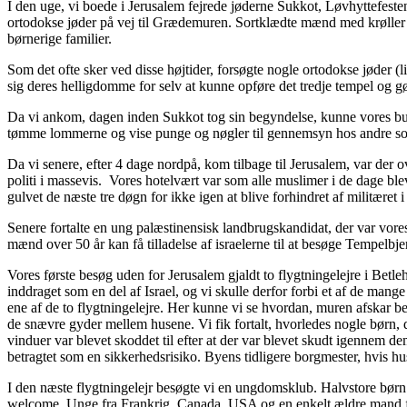
I den uge, vi boede i Jerusalem fejrede jøderne Sukkot, Løvhyttefest
ortodokse jøder på vej til Grædemuren. Sortklædte mænd med krøller 
børnerige familier.
Som det ofte sker ved disse højtider, forsøgte nogle ortodokse jøder (
sig deres helligdomme for selv at kunne opføre det tredje tempel og g
Da vi ankom, dagen inden Sukkot tog sin begyndelse, kunne vores bus 
tømme lommerne og vise punge og nøgler til gennemsyn hos andre so
Da vi senere, efter 4 dage nordpå, kom tilbage til Jerusalem, var der
politi i massevis. Vores hotelvært var som alle muslimer i de dage ble
gulvet de næste tre døgn for ikke igen at blive forhindret af militæret
Senere fortalte en ung palæstinensisk landbrugskandidat, der var vore
mænd over 50 år kan få tilladelse af israelerne til at besøge Tempelbje
Vores første besøg uden for Jerusalem gjaldt to flygtningelejre i Betl
inddraget som en del af Israel, og vi skulle derfor forbi et af de man
ene af de to flygtningelejre. Her kunne vi se hvordan, muren afskar beb
de snævre gyder mellem husene. Vi fik fortalt, hvorledes nogle børn, 
vinduer var blevet skoddet til efter at der var blevet skudt igennem dem
betragtet som en sikkerhedsrisiko. Byens tidligere borgmester, hvis hus
I den næste flygtningelejr besøgte vi en ungdomsklub. Halvstore børn
welcome. Unge fra Frankrig, Canada, USA og en enkelt ældre mand fra