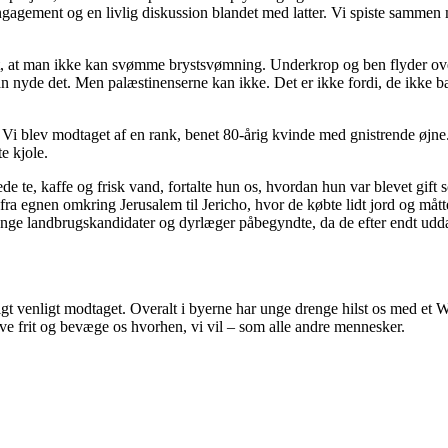
agement og en livlig diskussion blandet med latter. Vi spiste sammen m
lt, at man ikke kan svømme brystsvømning. Underkrop og ben flyder ov
an nyde det. Men palæstinenserne kan ikke. Det er ikke fordi, de ikke ba
r. Vi blev modtaget af en rank, benet 80-årig kvinde med gnistrende øj
e kjole.
e te, kaffe og frisk vand, fortalte hun os, hvordan hun var blevet gif
 fra egnen omkring Jerusalem til Jericho, hvor de købte lidt jord og måt
unge landbrugskandidater og dyrlæger påbegyndte, da de efter endt udd
 utroligt venligt modtaget. Overalt i byerne har unge drenge hilst os m
eve frit og bevæge os hvorhen, vi vil – som alle andre mennesker.