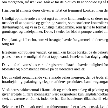
om morgenen, måske ikke. Måske får de blot lov til at opholde sig få t
Hjælpen til at høste deres oliven er først og fremmest konkret, men d
Utroligt opmuntrende var det også at møde landmændene, se deres ma
metoder til at opsamle og genbruge vandet, som israelerne kontroller
drivhustagene, og vi så to kunstige fiskedamme, som tjente to formål 1)
grøntsager og dadelpalmer. Dette, i stedet for blot at pumpe vandet di
Den plantage i Jericho, som vi besøgte, havde fra gammel tid deres ege
brug for.
Israelerne kontrollerer vandet, og man kan kende forskel på de palæst
palæstinenserne mulighed for at tappe vand. Israelerne har dagligt ad
Da vi – fordi vores bus var indregistreret i Israel – havde mulighed for
blomster og blomstrende buske på de udendørs arealer.
Det virkeligt opmuntrende var at møde palæstinensere, der på trods af
forarbejdning, pakning og eksport af deres produkter. Landbrugsorgan
Vi så deres pakkecentral i Ramallah og et helt nyt anlæg til pakning 
giver arbejde til flere mennesker. Parc eksporterer kun langtidsholdba
sket, at varerne er rådnet, inden de har fået israelernes tilladelse til ek
Selv er jeg i Danmark med i en følgegruppe til et palæstinensisk kvi