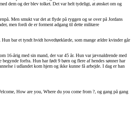
ed dem og der blev tolket. Det var helt tydeligt, at ønsket om og
enpå. Men smukt var det at flyde på ryggen og se over på Jordans
der, men fordi de er forment adgang til dette militære
ne. Hun bar et tyndt hvidt hovedtørklæde, som mange ældre kvinder går
t som 16-årig med sin mand, der var 45 år. Hun var jævnaldrende med
te begynde forfra. Hun har født 9 børn og flere af hendes sønner har
annelse i udlandet kom hjem og ikke kunne få arbejde. I dag er han
ed et Welcome, How are you, Where du you come from ?, og gang på gang