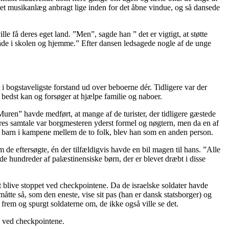
n, et musikanlæg anbragt lige inden for det åbne vindue, og så dansede
 få deres eget land. ”Men”, sagde han ” det er vigtigt, at støtte
både i skolen og hjemme.” Efter dansen ledsagede nogle af de unge
 bogstaveligste forstand ud over beboerne dér. Tidligere var der
bedst kan og forsøger at hjælpe familie og naboer.
Muren” havde medført, at mange af de turister, der tidligere gæstede
ores samtale var borgmesteren yderst formel og nøgtern, men da en af
et barn i kampene mellem de to folk, blev han som en anden person.
m de eftersøgte, én der tilfældigvis havde en bil magen til hans. ”Alle
de hundreder af palæstinensiske børn, der er blevet dræbt i disse
t blive stoppet ved checkpointene. Da de israelske soldater havde
måtte så, som den eneste, vise sit pas (han er dansk statsborger) og
 frem og spurgt soldaterne om, de ikke også ville se det.
en ved checkpointene.