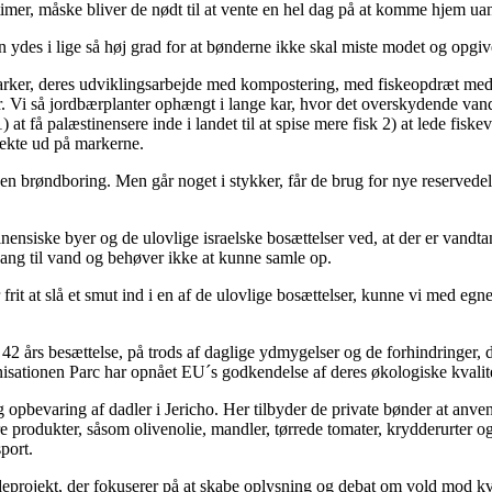
imer, måske bliver de nødt til at vente en hel dag på at komme hjem uan
en ydes i lige så høj grad for at bønderne ikke skal miste modet og opg
rker, deres udviklingsarbejde med kompostering, med fiskeopdræt med
er. Vi så jordbærplanter ophængt i lange kar, hvor det overskydende v
 at få palæstinensere inde i landet til at spise mere fisk 2) at lede fis
rekte ud på markerne.
n brøndboring. Men går noget i stykker, får de brug for nye reservedele,
inensiske byer og de ulovlige israelske bosættelser ved, at der er vand
gang til vand og behøver ikke at kunne samle op.
 frit at slå et smut ind i en af de ulovlige bosættelser, kunne vi med eg
 42 års besættelse, på trods af daglige ydmygelser og de forhindringer,
isationen Parc har opnået EU´s godkendelse af deres økologiske kvalite
og opbevaring af dadler i Jericho. Her tilbyder de private bønder at an
re produkter, såsom olivenolie, mandler, tørrede tomater, krydderurter o
sport.
ndeprojekt, der fokuserer på at skabe oplysning og debat om vold mod k