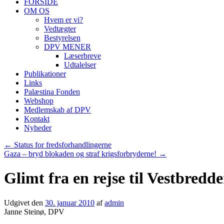
FORSIDE
OM OS
Hvem er vi?
Vedtægter
Bestyrelsen
DPV MENER
Læserbreve
Udtalelser
Publikationer
Links
Palæstina Fonden
Webshop
Medlemskab af DPV
Kontakt
Nyheder
←
Status for fredsforhandlingerne
Gaza – bryd blokaden og straf krigsforbryderne!
→
Glimt fra en rejse til Vestbredd
Udgivet den
30. januar 2010
af
admin
Janne Steinø, DPV