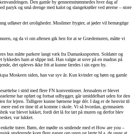
er Ørkenvandringen. Den gamle by gennemstrømmedes hver dag af
ed paryk og små drenge med kalot og slangekrøller ved ørerne – store
ang udløser det uroligheder. Muslimer frygter, at jøder vil bemægtige
muren, og da vi om aftenen gik hen for at se Grædemuren, måtte vi
 vores bus måtte parkere langt væk fra Damaskusporten. Soldater og
det lykkedes ham at slippe ind. Han valgte at sove på en madras på
ende, det opleves ikke frit at kunne færdes i sin egen by.
Al Aqsa Moskeen siden, han var syv år. Kun kvinder og børn og gamle
esættelse i strid med flere FN konventioner. Jerusalem er blevet
sraelerne har opført og fortsat udbygger, går umiddelbart uden for den
n for lejren. Tidligere kunne børnene lege dér. I dag er de henvist til
e mere end en time til at komme i skole. Vi så hvordan, gymnasiets
brik var blevet lukket, fordi det lå for tæt på muren og derfor blev
nesker, var lukket.
g enkelte træer. Børn, der mødte os smilende med et How are you –
nsisk studerende kom flere gange om ugen og lærte bl.a. de unge at