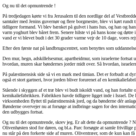
Og nu til det opmuntrende !
På tredjedagen kørte vi fra Jerusalem til den nordlige del af Vestbred
samtaler med Jenins guvernør og flere borgmestre, blev vi kørt rundt til
tidligere formand. Vi blev bænket på gulvet i hans hus, og han og han
varm yoghurt blev båret frem. Senere hilste vi på hans kone og døtre 
vand er vi blevet budt i det 30 grader varme vejr de 10 dage, vores rej
Efter den første nat på landbrugscentret, som benyttes som uddannelse
Den mur, hegn, adskillelsesmur, apartheidmur, som israelerne fortsat 
hvordan, muren skar bøndernes jorder midt over. Så hvordan, israeler
På palæstinensisk side så vi en mark med timian. Det er forbudt at dy
også et stort gartneri, hvor jorden bliver forurenet af en kemikaliefabri
Stående i skyggen af et træ blev vi budt iskoldt vand, og han forta
kemikaliefabrikken. Fabrikken havde tidligere ligget inde i Israel. De 
virksomheden flyttet til palæstinensisk jord, og da bønderne dér anlagd
Bønderne overvejer nu at forsøge at indbringe sagen for den interna
den udbygges fortsat.
Og nu til det opmuntrende, skrev jeg. Er alt dette da opmuntrende ? Ne
Olivenhøsten stod for døren, og bl.a. Parc forsøgte at samle frivillig
nu står på den forkerte side af muren. Oliventræer, som de kun kan få s