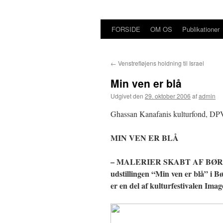
FORSIDE
OM OS
Publikationer
Hop
til
←
Venstrefløjens holdning til Israel
indhold
Min ven er blå
Udgivet den
29. oktober 2006
af
admin
Ghassan Kanafanis kulturfond, DP
MIN VEN ER BLÅ
– MALERIER SKABT AF BØR
udstillingen “Min ven er blå” i 
er en del af kulturfestivalen Imag