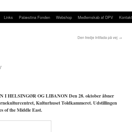
Links
Palæstina Fonden
Webshop
Medlemskab af DPV
Kontak
Den tredje Intifada på vej
→
V
N I HELSINGØR OG LIBANON
Den 28. oktober åbner
Børnekulturcentret, Kulturhuset Toldkammeret. Udstillingen
es of the Middle East.