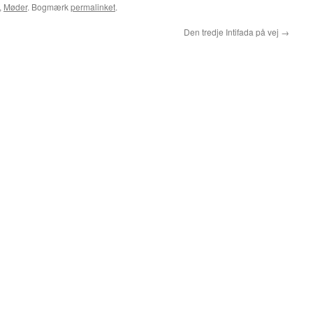
,
Møder
. Bogmærk
permalinket
.
Den tredje Intifada på vej
→