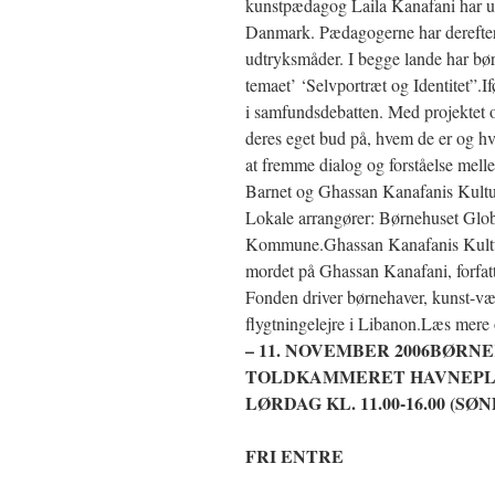
kunstpædagog Laila Kanafani har u
Danmark. Pædagogerne har derefter f
udtryksmåder. I begge lande har børn
temaet’ ‘Selvportræt og Identitet”.If
i samfundsdebatten. Med projektet o
deres eget bud på, hvem de er og hv
at fremme dialog og forståelse mel
Barnet og Ghassan Kanafanis Kulturf
Lokale arrangører: Børnehuset Glob
Kommune.Ghassan Kanafanis Kulturf
mordet på Ghassan Kanafani, forfatte
Fonden driver børnehaver, kunst-vær
flygtningelejre i Libanon.Læs mere
– 11. NOVEMBER 2006BØR
TOLDKAMMERET HAVNEPLADSE
LØRDAG KL. 11.00-16.00 (S
FRI ENTRE