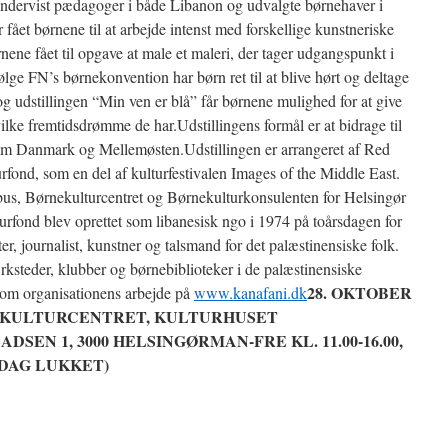
ndervist pædagoger i både Libanon og udvalgte børnehaver i
ået børnene til at arbejde intenst med forskellige kunstneriske
ene fået til opgave at male et maleri, der tager udgangspunkt i
ølge FN’s børnekonvention har børn ret til at blive hørt og deltage
g udstillingen “Min ven er blå” får børnene mulighed for at give
ilke fremtidsdrømme de har.Udstillingens formål er at bidrage til
lem Danmark og Mellemøsten.Udstillingen er arrangeret af Red
ond, som en del af kulturfestivalen Images of the Middle East.
us, Børnekulturcentret og Børnekulturkonsulenten for Helsingør
ond blev oprettet som libanesisk ngo i 1974 på toårsdagen for
r, journalist, kunstner og talsmand for det palæstinensiske folk.
ksteder, klubber og børnebiblioteker i de palæstinensiske
28. OKTOBER
 om organisationens arbejde på
www.kanafani.dk
NEKULTURCENTRET, KULTURHUSET
N 1, 3000 HELSINGØRMAN-FRE KL. 11.00-16.00,
ØNDAG LUKKET)